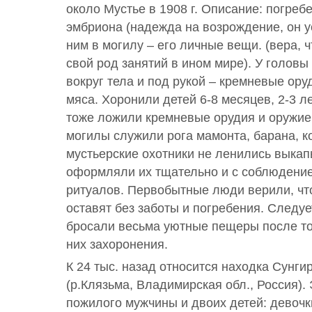
около Мустье в 1908 г. Описание: погреб
эмбриона (надежда на возрождение, он ус
ним в могилу – его личные вещи. (вера,
свой род занятий в ином мире). У головы
вокруг тела и под рукой – кремневые ору
мяса. Хоронили детей 6-8 месяцев, 2-3 ле
тоже ложили кремневые орудия и оружие
могилы служили рога мамонта, барана, к
мустьерские охотники не ленились выка
оформляли их тщательно и с соблюдени
ритуалов. Первобытные люди верили, что
оставят без заботы и погребения. Следуе
бросали весьма уютные пещеры после то
них захоронения.
К 24 тыс. назад относится находка Сунги
(р.Клязьма, Владимирская обл., Россия).
пожилого мужчины и двоих детей: девочки