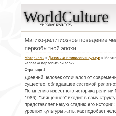
WorldCulture
МИРОВАЯ КУЛЬТУРА
Магико-религиозное поведение че
первобытной эпохи
Материалы
»
Динамика и типология культур
» Магико
человека первобытной эпохи
Страница 1
Древний человек отличался от современн
существо, обладавшее системой религио
По мнению известного историка религии 
1986), "священное" входит в саму структу
представляет некую стадию его истории:
уровнях культуры жить, как подобает чело