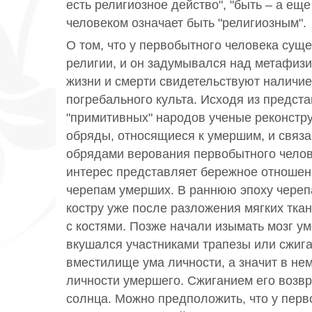
есть религиозное действо", "быть – а еще
человеком означает быть "религиозным".
О том, что у первобытного человека сущ
религии, и он задумывался над метафиз
жизни и смерти свидетельствуют наличие
погребального культа. Исходя из предс
"примитивных" народов ученые реконстр
обряды, относящиеся к умершим, и связа
обрядами верования первобытного челове
интерес представляет бережное отношени
черепам умерших. В раннюю эпоху череп
костру уже после разложения мягких тка
с костями. Позже начали изымать мозг у
вкушался участниками трапезы или сжигал
вместилище ума личности, а значит в не
личности умершего. Сжиганием его возв
солнца. Можно предположить, что у перв