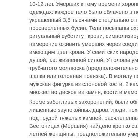
10-12 лет. Умерших к тому времени хорон
одеждах: каждое тело было облачено в 
украшенный 3,5 тысячами специально от
просверленных бусин. Тела посыпаны ох
ритуальный субститут крови, символизир
намерение оживить умерших через соеди
имеющим цвет крови. У семитских народо
душой, т.е. жизненной силой. У головы у
трубчатого моллюска (предположительно
шапка или головная повязка). В могилу
мужская фигурка из слоновой кости, 2 ка
множество дисков из камня, кости и мамо
Кроме заботливых захоронений, были об
лишенные заупокойных даров: люди, по
под грудой тяжелых камней, расчлененны
Вестоницах (Моравия) найдено крепко св
летней женщины, предположительно уме