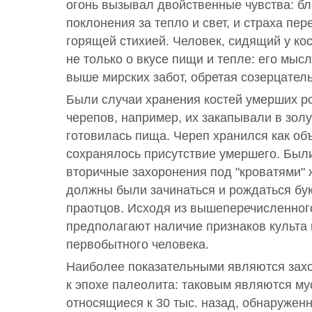
огонь вызывал двойственные чувства: б
поклонения за тепло и свет, и страха пе
горящей стихией. Человек, сидящий у ко
не только о вкусе пищи и тепле: его мыс
выше мирских забот, обретая созерцател
Были случаи хранения костей умерших р
черепов, например, их закапывали в золу 
готовилась пища. Череп хранился как объ
сохранялось присутствие умершего. Был
вторичные захоронения под "кроватями" 
должны были зачинаться и рождаться бук
праотцов. Исходя из вышеперечисленног
предполагают наличие признаков культа 
первобытного человека.
Наиболее показательными являются зах
к эпохе палеолита: таковым являются му
относящиеся к 30 тыс. назад, обнаружен