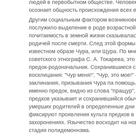
людей в первобытном обществе. Человек
осознает общность происхождения всех е
Другим социальным фактором возникнове
послужило выделение в роде возрастной
почитаемость в земной жизни сказывалас
родичей после смерти. След этой формы 
известном образе Чура, или Щура. По м
советского этнографа С. А. Токарева, эт
предок-родоначальник. Сохранившиеся се
восклицания: "Чур меня!", "Чур, это мое!"
заклинания, призывания Чура па помощь
именно предок, видно из слова "пращур",
предков указывает и сохранившийся обы
умерших родителей в определенные дни 
фиксируют проявления культа предков в 
захоронениях. Язычество восходит на но
стадия полидемоннзма.