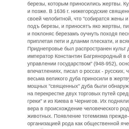
березы, которым приносились жертвы. Ку
и позже. В 1636 г. нижегородские свяще
своей челобитной, что "собиратся жены 
подъ березы, и приносятъ яко жертвы, пи
и поклоняс березамъ оучнуть походя пес
приплетая пети и дланми плескати, и всяк
Приднепровье был распространен культ 
император Константин Багрянородный в 
управлении государством" (948-952), ос
впечатлениях, писал о россах - русских, ч
весьма великого дуба приносили в жертв
мощных "священных" дуба были обнаруж
на перекрестке двух торговых путей сред
греки" и из Киева в Чернигов. Их подняли
вера в происхождение человеческого род
животных. Появление тотемизма прежде- 
организацией рода как общественной яч