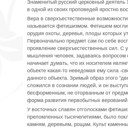
Знаменитый русский церковный деятель X
в одной из своих проповедей яростно во
Вера в сверхъестественные возможности 
называется фетишизмом. Фетишем могли
орудия охоты, деревья, плоды которых уто
Первоначально предмет сам по себе вос
проявление сверхъестественных сил. С 
мышления человек, задаваясь вопросом о
начинает думать, что их носителем явля
объекте какая-то неведомая ему сила -с
данного объекта. Зримый образ этого "дв
сложился в сознании людей, и он выступ
бесформенным, не оторванным от предме
форма развития первобытных верований 
У восточных славян отголосками фетиши
преломленных тысячелетиями, было покл
камням, деревьям, рощам. Культ каменны