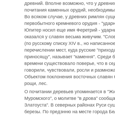
древний. Вполне возможно, что у древних
почитания каменных орудий, необходимых
Во всяком случае, у древних римлян сущ
первобытного кремневого орудия - "ударн
Юпитер носил еще имя Феретрий - ударник
оказался у славян весьма живучим. "Сло
(по русскому списку XIV в., но написанно
перечислении мест, куда русские "приход
приносящу", называет "камення". Среди 
времени существовало поверье, что в се
говорили, чувствовали, росли и размножа
Объектом поклонения восточных славян 
рощи, лес.
О почитании деревьев упоминается в "Ж
Муромского", о молитве "в дрова" сообщ
Златоуста". В северных районах Руси су
березы. По предзнню на месте города Б