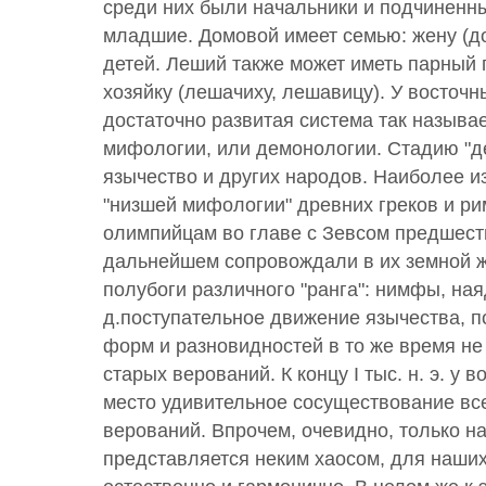
среди них были начальники и подчиненны
младшие. Домовой имеет семью: жену (д
детей. Леший также может иметь парный 
хозяйку (лешачиху, лешавицу). У восточ
достаточно развитая система так называ
мифологии, или демонологии. Стадию "
язычество и других народов. Наиболее и
"низшей мифологии" древних греков и ри
олимпийцам во главе с Зевсом предшест
дальнейшем сопровождали в их земной ж
полубоги различного "ранга": нимфы, наяд
д.поступательное движение язычества, п
форм и разновидностей в то же время н
старых верований. К концу I тыс. н. э. у
место удивительное сосуществование вс
верований. Впрочем, очевидно, только н
представляется неким хаосом, для наши