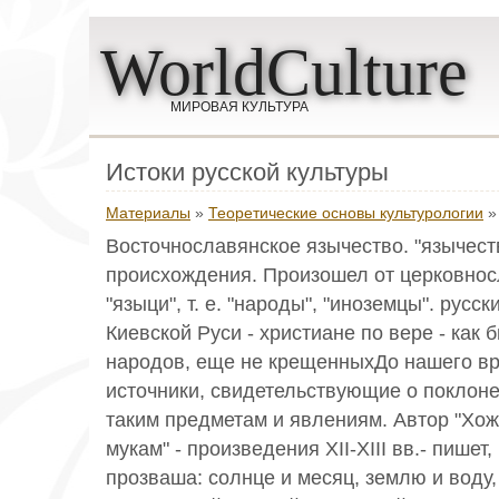
WorldCulture
МИРОВАЯ КУЛЬТУРА
Истоки русской культуры
Материалы
»
Теоретические основы культурологии
»
Восточнославянское язычество. "язычеств
происхождения. Произошел от церковнос
"языци", т. е. "народы", "иноземцы". русс
Киевской Руси - христиане по вере - как 
народов, еще не крещенныхДо нашего в
источники, свидетельствующие о поклон
таким предметам и явлениям. Автор "Хо
мукам" - произведения XII-XIII вв.- пишет,
прозваша: солнце и месяц, землю и воду, 