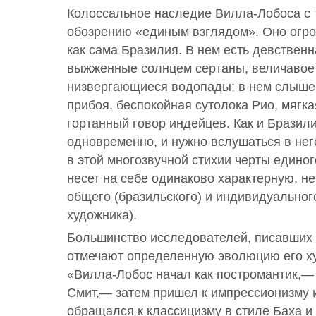
Колоссальное наследие Вилла-Лобоса с 
обозрению «единым взглядом». Оно огро
как сама Бразилия. В нем есть девственн
выжженные солнцем сертаны, величавое 
низвергающиеся водопады; в нем слыше
прибоя, беспокойная сутолока Рио, мягка
гортанный говор индейцев. Как и Бразили
одновременно, и нужно вслушаться в нег
в этой многозвучной стихии черты единог
несет на себе одинаково характерную, н
общего (бразильского) и индивидуальног
художника).
Большинство исследователей, писавших 
отмечают определенную эволюцию его ху
«Вилла-Лобос начал как постромантик,— 
Смит,— затем пришел к импрессионизму 
обращался к классицизму в стиле Баха и