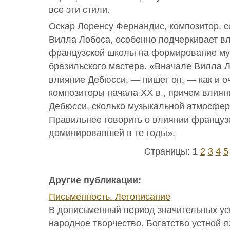
все эти стили.
Оскар Лоренсу Фернандис, композитор, с
Вилла Лобоса, особенно подчеркивает в
французской школы на формирование му
бразильского мастера. «Вначале Вилла 
влияние Дебюсси, — пишет он, — как и о
композиторы начала XX в., причем влиян
Дебюсси, сколько музыкальной атмосфер
Правильнее говорить о влиянии француз
доминировавшей в те годы».
Страницы:
1
2
3
4
5
Другие публикации:
Письменность. Летописание
В дописьменный период значительных ус
народное творчество. Богатство устной 