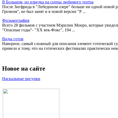
В Большом, но изредка на сцены любимого театра
После Зигфрида в "Лебедином озере" больше ни одной новой р
Грозном", не был занят и в новой версии "Р ...
Фильмография
Всего 28 фильмов с участием Мэрилин Монро, которые увидели с
"Опасные годы"- "ХХ век-Фокс", 194 ...
Виды готов
Наверное, самый сложный для описания элемент готической су
привело к тому, что на готических фестивалях практически нев
Новое на сайте
Наскальные рисунки