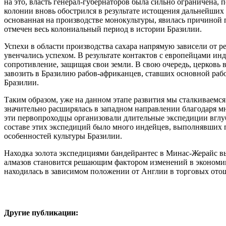
на это, власть генерал-губернаторов была сильно ограничена,
колонии вновь обострился в результате истощения дальнейших
основанная на производстве монокультуры, явилась причиной
отмечен весь колониальный период в истории Бразилии.
Успехи в области производства сахара напрямую зависели от
увенчались успехом. В результате контактов с европейцами и
сопротивление, защищая свои земли. В свою очередь, церковь 
завозить в Бразилию рабов-африканцев, ставших основной раб
Бразилии.
Таким образом, уже на данном этапе развития мы сталкиваемся
значительно расширялась в западном направлении благодаря м
эти первопроходцы организовали длительные экспедиции вглуб
составе этих экспедиций было много индейцев, выполнявших 
особенностей культуры Бразилии.
Находка золота экспедициями бандейрантес в Минас-Жерайс вы
алмазов становится решающим фактором изменений в экономике.
находилась в зависимом положении от Англии в торговых отош
Другие публикации: