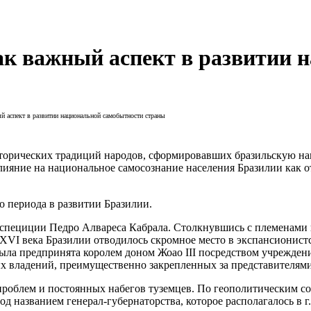
ак важный аспект в развитии 
й аспект в развитии национальной самобытности страны
исторических традиций народов, сформировавших бразильскую н
лияние на национальное самосознание населения Бразилии как о
 периода в развитии Бразилии.
экспециции Педро Алвареса Кабрала. Столкнувшись с племенами
XVI века Бразилии отводилось скромное место в экспансионистс
ыла предпринята королем доном Жоао III посредством учрежден
ых владений, преимущественно закрепленных за представителями
проблем и постоянных набегов туземцев. По геополитическим с
 названием генерал-губернаторства, которое располагалось в г.