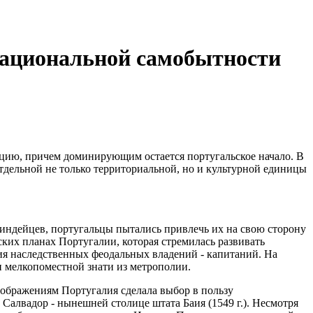
национальной самобытности
ацию, причем доминирующим остается португальское начало. В
тдельной не только территориальной, но и культурной единицы
 индейцев, португальцы пытались привлечь их на свою сторону
ких планах Португалии, которая стремилась развивать
ия наследственных феодальных владений - капитаний. На
 мелкопоместной знати из метрополии.
оображениям Португалия сделала выбор в пользу
 Салвадор - нынешней столице штата Баия (1549 г.). Несмотря