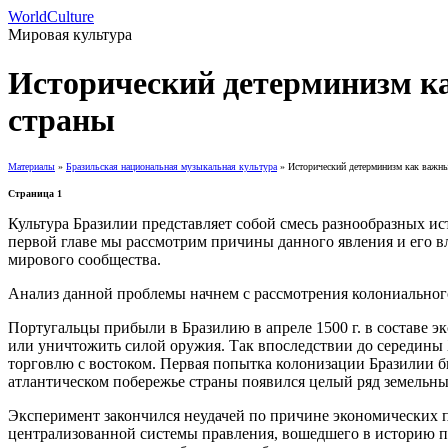
WorldCulture
Мировая культура
Исторический детерминизм к
страны
Материалы
»
Бразильская национальная музыкальная культура
» Исторический детерминизм как важны
Страница 1
Культура Бразилии представляет собой смесь разнообразных 
первой главе мы рассмотрим причины данного явления и его в
мирового сообщества.
Анализ данной проблемы начнем с рассмотрения колониального
Португальцы прибыли в Бразилию в апреле 1500 г. в составе 
или уничтожить силой оружия. Так впоследствии до середины 
торговлю с востоком. Первая попытка колонизации Бразилии б
атлантическом побережье страны появился целый ряд земельн
Эксперимент закончился неудачей по причине экономических 
централизованной системы правления, вошедшего в историю под