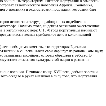
м по обширным территориям. Интерес Португалии к заморской
 островах атлантического побережья Африки. Экономика,
ного тростника и экспортерами продукции, которыми был
аторов использовать труд порабощенных индейцев не
катастрофе. Помимо этого, индейцы оказывали ожесточенное
ев в католическую веру. С 1570 года португальцы начинают
превратилась в весьма прибыльное дело в колониальной
алее необходимо заметить, что территория Бразилии
тяжении XVII века. Начав свой маршрут из района Сан-Паулу,
о захватывая индейцев, которых обращали в рабство. В
исутствия элементов культуры этой нации в развитии
оне колонии. Начиная с конца XVII века, добыча золота и
ото оседало в руках англичан в силу того, что Португалия