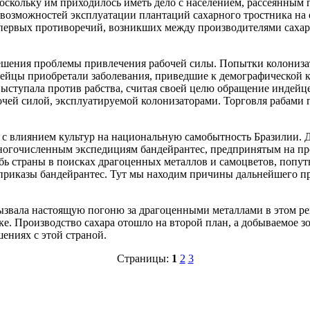
 поскольку им приходилось иметь дело с населением, рассеянны
 возможностей эксплуатации плантаций сахарного тростника на
 первых противоречий, возникших между производителями сахар
 решения проблемы привлечения рабочей силы. Попытки колониз
ндейцы приобретали заболевания, приведшие к демографической 
выступала против рабства, считая своей целю обращение индейц
очей силой, эксплуатируемой колонизаторами. Торговля рабами 
 с влиянием культур на национальную самобытность Бразилии. Д
ногочисленным экспедициям бандейрантес, предпринятым на про
ь страны в поисках драгоценных металлов и самоцветов, попутн
приказы бандейрантес. Тут мы находим причины дальнейшего пр
звала настоящую погоню за драгоценными металлами в этом реги
 Производство сахара отошло на второй план, а добываемое зол
ениях с этой страной.
Страницы:
1
2
3