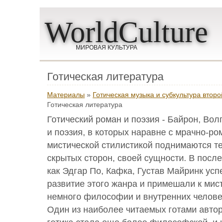
WorldCulture
МИРОВАЯ КУЛЬТУРА
Готическая литература
Материалы
»
Готическая музыка и субкультура втор
Готическая литература
Готический роман и поэзия - Байрон, Вол
и поэзия, в которых наравне с мрачно-ро
мистической стилистикой поднимаются т
скрытых сторон, своей сущности. В посл
как Эдгар По, Кафка, Густав Майринк у
развитие этого жанра и примешали к мис
немного философии и внутренних челове
Один из наиболее читаемых готами автор