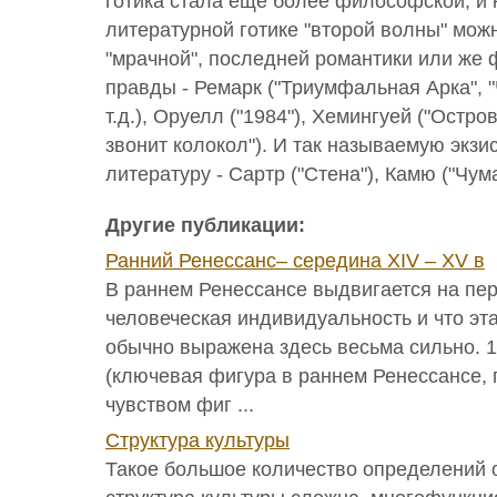
готика стала еще более философской, и 
литературной готике "второй волны" мож
"мрачной", последней романтики или же 
правды - Ремарк ("Триумфальная Арка", 
т.д.), Оруелл ("1984"), Хемингуей ("Остро
звонит колокол"). И так называемую экз
литературу - Сартр ("Стена"), Камю ("Чум
Другие публикации:
Ранний Ренессанс– середина XIV – XV в
В раннем Ренессансе выдвигается на пе
человеческая индивидуальность и что эт
обычно выражена здесь весьма сильно. 1
(ключевая фигура в раннем Ренессансе,
чувством фиг ...
Структура культуры
Такое большое количество определений о