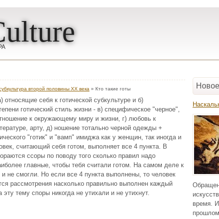
ulture
РА
Новое
 субкультура второй половины ХХ века
» Кто такие готы
а) относящие себя к готической субкультуре и б)
Наскаль
епени готический стиль жизни - в) специфическое "черное",
ношение к окружающему миру и жизни, г) любовь к
тературе, арту, д) ношение тотально черной одежды +
ческого "готик" и "вамп" имиджа как у женщин, так иногда и
овек, считающий себя готом, выполняет все 4 пункта. В
гораются ссоры по поводу того сколько правил надо
аиболее главные, чтобы тебя считали готом. На самом деле к
и не смогли. Но если все 4 пункта выполнены, то человек
утся рассмотрения насколько правильно выполнен каждый
Обращен
а эту тему споры никогда не утихали и не утихнут.
искусств
время. И
прошлом