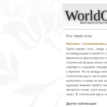
WorldC
МИРОВАЯ КУЛЬТУ
Кто такие готы
Материалы
»
Готическая музыка и
Грубо говоря, готы - люди, 
исповедующие в какой-то ст
ироническо-философское от
готической музыке и/или ли
серебра и создание специфи
у мужчин. Но не всегда чел
готическом кругу часто раз
выполнять и какие из них н
единому мнению прийти так 
является готом, хотя начн
пункт. В готическом кругу н
Другие публикации: