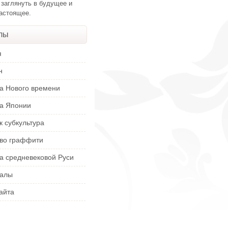
 заглянуть в будущее и
настоящее.
лы
я
н
ра Нового времени
ра Японии
к субкультура
тво граффити
а средневековой Руси
алы
айта