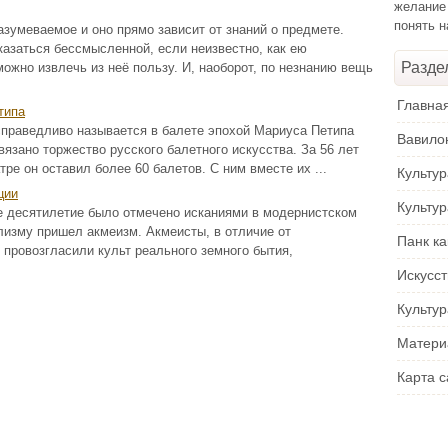
желание
понять 
зумеваемое и оно прямо зависит от знаний о предмете.
азаться бессмысленной, если неизвестно, как ею
Разде
 можно извлечь из неё пользу. И, наоборот, по незнанию вещь
Главна
типа
справедливо называется в балете эпохой Мариуса Петипа
Вавило
связано торжество русского балетного искусства. За 56 лет
тре он оставил более 60 балетов. С ним вместе их ...
Культу
ции
Культу
е десятилетие было отмечено исканиями в модернистском
лизму пришел акмеизм. Акмеисты, в отличие от
Панк ка
 провозгласили культ реального земного бытия,
Искусс
Культур
Матери
Карта с