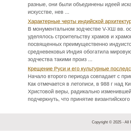
разные, они были объединены идеей иск
искусстве, нев ...
Характерные черты индийской архитекту
В монументальном зодчестве V-ХШ вв. о
уделялось строительству храмов и храмо
посвященных преимущественно индуистс
средневековья Индия обогатила мирову
зодчества такими произ ...
Крещение Руси и его культурные послед
Начало второго периода совпадает с при
Как отмечается в летописи, в 988 г над К
Христовой веры, радикально изменившей
подчеркнуть, что принятие византийского 
Copyright © 2025 - All