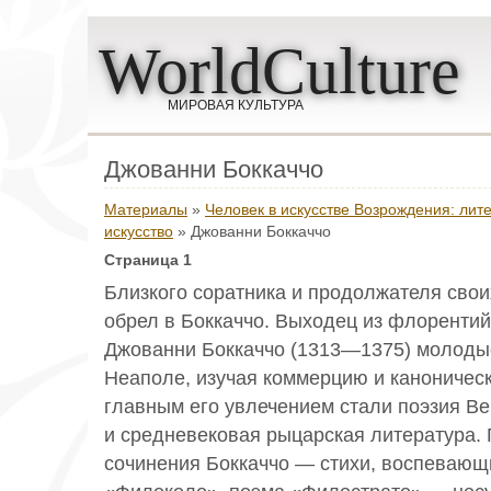
WorldCulture
МИРОВАЯ КУЛЬТУРА
Джованни Боккаччо
Материалы
»
Человек в искусстве Возрождения: лит
искусство
» Джованни Боккаччо
Страница 1
Близкого соратника и продолжателя свои
обрел в Боккаччо. Выходец из флорентий
Джованни Боккаччо (1313—1375) молоды
Неаполе, изучая коммерцию и каноническ
главным его увлечением стали поэзия Ве
и средневековая рыцарская литература.
сочинения Боккаччо — стихи, воспевающ