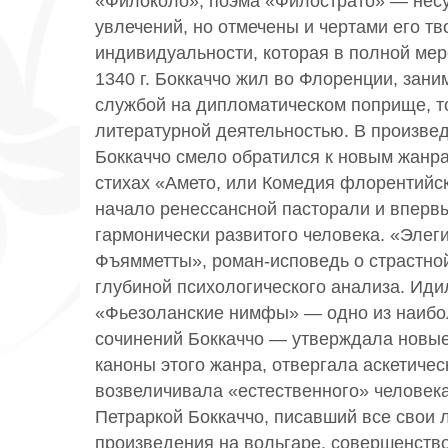
«Филоколо», поэма «Филострато» — несу
увлечений, но отмечены и чертами его тв
индивидуальности, которая в полной мер
1340 г. Боккаччо жил во Флоренции, зани
службой на дипломатическом поприще, т
литературной деятельностью. В произве
Боккаччо смело обратился к новым жанра
стихах «Амето, или Комедия флорентий
начало ренессансной пасторали и вперв
гармонически развитого человека. «Эле
Фъямметты», роман-исповедь о страстно
глубиной психологического анализа. Ид
«Фьезоланские нимфы» — одно из наибо
сочинений Боккаччо — утверждала новые
каноны этого жанра, отвергала аскетичес
возвеличивала «естественного» человека
Петраркой Боккаччо, писавший все свои 
произведения на вольгаре, совершенство