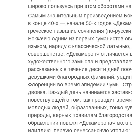
широко пользуясь при этом оборотами на
Самым значительным произведением Бок
в конце 40-х — начале 50-х годов «Дека
греческое название сочинения (по-русск
Боккаччо одним из первых гуманистов ов
языком, наряду с классической латынью,
совершенстве. «Декамерон» отличается 
художественного замысла и представляет
рассказанных в течение десяти дней по
девушками благородных фамилий, уедин
Флоренции во время эпидемии чумы. Стр
двояка. Каждый день начинается заставк
повествующей о том, как проводит время
молодых людей, образованных, тонко чу
природы, верных правилам благородства 
обрамлении новелл «Декамерона» можно
идиллию, первую ренессансную утопию: 