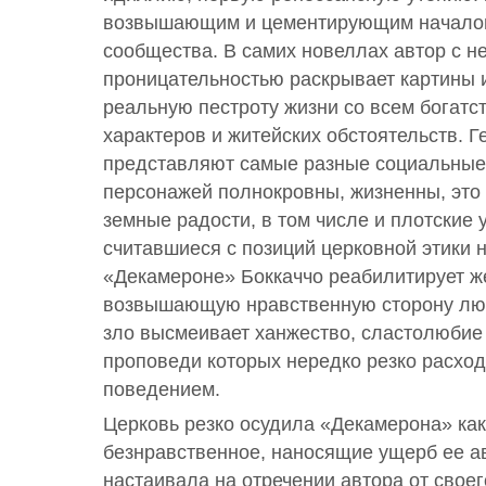
возвышающим и цементирующим началом
сообщества. В самих новеллах автор с 
проницательностью раскрывает картины 
реальную пестроту жизни со всем богатс
характеров и житейских обстоятельств. Г
представляют самые разные социальные
персонажей полнокровны, жизненны, это
земные радости, в том числе и плотские 
считавшиеся с позиций церковной этики 
«Декамероне» Боккаччо реабилитирует ж
возвышающую нравственную сторону люб
зло высмеивает ханжество, сластолюбие 
проповеди которых нередко резко расход
поведением.
Церковь резко осудила «Декамерона» ка
безнравственное, наносящие ущерб ее ав
настаивала на отречении автора от своег