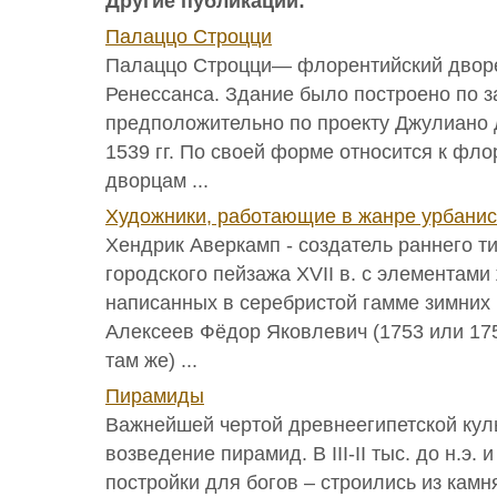
Другие публикации:
Палаццо Строцци
Палаццо Строцци— флорентийский дворе
Ренессанса. Здание было построено по 
предположительно по проекту Джулиано
1539 гг. По своей форме относится к фл
дворцам ...
Художники, работающие в жанре урбанис
Хендрик Аверкамп - создатель раннего т
городского пейзажа XVII в. с элементам
написанных в серебристой гамме зимних
Алексеев Фёдор Яковлевич (1753 или 175
там же) ...
Пирамиды
Важнейшей чертой древнеегипетской кул
возведение пирамид. В III-II тыс. до н.э.
постройки для богов – строились из камн