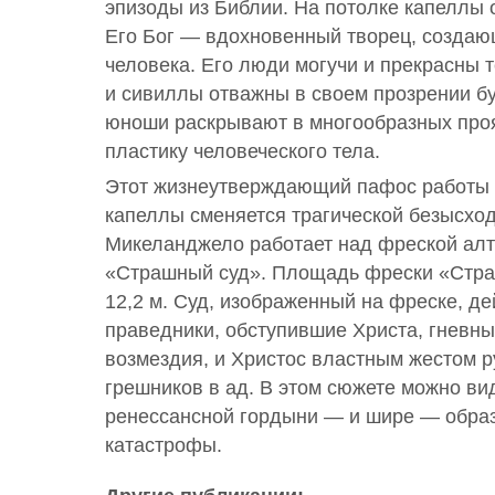
эпизоды из Библии. На потолке капеллы 
Его Бог — вдохновенный творец, созда
человека. Его люди могучи и прекрасны т
и сивиллы отважны в своем прозрении б
юноши раскрывают в многообразных проя
пластику человеческого тела.
Этот жизнеутверждающий пафос работы 
капеллы сменяется трагической безысход
Микеланджело работает над фреской ал
«Страшный суд». Площадь фрески «Страш
12,2 м. Суд, изображенный на фреске, д
праведники, обступившие Христа, гневны
возмездия, и Христос властным жестом р
грешников в ад. В этом сюжете можно ви
ренессансной гордыни — и шире — образ
катастрофы.