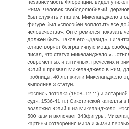
независимость Флоренции, видел унижен
Рима. Человек свободолюбивый, дерзно
был служить и папам. Микеланджело в о
фигуре был «способен воплотить все доб
человечества». Он стремился показать че
должен быть. Таков его «Давид». Гигант
олицетворяет безграничную мощь свобод
писал, что статуя Микеланджело «…отнял
современных и античных, греческих и римс
Юлий II призвал Микеланджело в Рим, дл
гробницы. 40 лет жизни Микеланджело от
выполнив 3 статуи.
Роспись потолка (1508–12 гг.) и алтарно
суд», 1536-41 гг.) Сикстинской капеллы в
возложил Юлий II на Микеланджело. Рос
500 кв.м и включает 343фигуры. Микела
картины сотворения мира и жизни первы