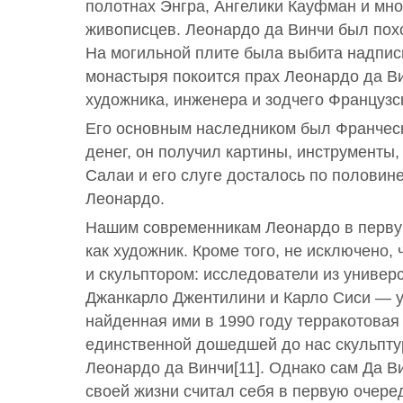
полотнах Энгра, Ангелики Кауфман и мно
живописцев. Леонардо да Винчи был похо
На могильной плите была выбита надпись
монастыря покоится прах Леонардо да В
художника, инженера и зодчего Французс
Его основным наследником был Франчес
денег, он получил картины, инструменты,
Салаи и его слуге досталось по половин
Леонардо.
Нашим современникам Леонардо в перву
как художник. Кроме того, не исключено, 
и скульптором: исследователи из униве
Джанкарло Джентилини и Карло Сиси — у
найденная ими в 1990 году терракотовая
единственной дошедшей до нас скульпту
Леонардо да Винчи[11]. Однако сам Да В
своей жизни считал себя в первую очер