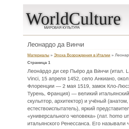
WorldCulture
МИРОВАЯ КУЛЬТУРА
Леонардо да Винчи
Материалы
»
Эпоха Возрождения в Италии
» Леонар
Страница 1
Леона́рдо ди сер Пье́ро да Ви́нчи (итал. L
Vinci, 15 апреля 1452, село Анкиано, око
Флоренции — 2 мая 1519, замок Кло-Люсэ
Турень, Франция) — великий итальянский
скульптор, архитектор) и учёный (анатом,
естествоиспытатель), яркий представите
«универсального человека» (лат. homo un
итальянского Ренессанса. Его называли