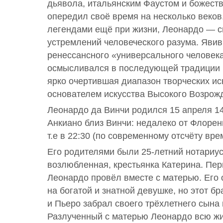
дьявола, итальянским Фаустом и божест
опередил своё время на несколько веко
легендами ещё при жизни, Леонардо — 
устремлений человеческого разума. Яви
ренессансного «универсального человек
осмысливался в последующей традиции к
ярко очертившая диапазон творческих ис
основателем искусства Высокого Возрож
Леонардо да Винчи родился 15 апреля 14
Анкиано близ Винчи: недалеко от Флорен
т.е в 22:30 (по современному отсчёту вре
Его родителями были 25-летний нотариус
возлюбленная, крестьянка Катерина. Пе
Леонардо провёл вместе с матерью. Его 
на богатой и знатной девушке, но этот б
и Пьеро забрал своего трёхлетнего сына 
Разлученный с матерью Леонардо всю ж