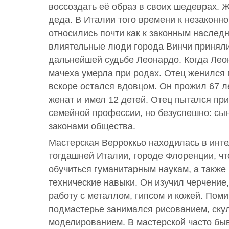
воссоздать её образ в своих шедеврах. Ж
деда. В Италии того времени к незакон
относились почти как к законным наслед
влиятельные люди города Винчи приняли
дальнейшей судьбе Леонардо. Когда Леон
мачеха умерла при родах. Отец женился 
вскоре остался вдовцом. Он прожил 67 л
женат и имел 12 детей. Отец пытался пр
семейной профессии, но безуспешно: сы
законами общества.
Мастерская Верроккьо находилась в инт
тогдашней Италии, городе Флоренции, ч
обучиться гуманитарным наукам, а также
технические навыки. Он изучил черчение
работу с металлом, гипсом и кожей. Пом
подмастерье занимался рисованием, ску
моделированием. В мастерской часто бы