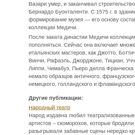
Вазари умер, и заканчивал строительство
Бернардо Буонталенти. С 1575 г. в здан
формирование музея — его основу соста
коллекции Медичи.
После заката династии Медичи коллекц
пополняться. Сейчас она включает множ
итальянских мастеров, как Джотто, Ботт
Винчи, Рафаэль, Джорджоне, Тициан, Уч
Липпи, Чимабуэ, Пьеро делла Франческа 
немало образцов античного, французского
немецкого, голландского и фламандского
Другие публикации:
Народный театр
Народ издавна любил театрализованные
артистов – скоморохов, которые бродили 
разыгрывали забавные сцены нередко кри