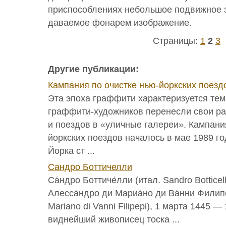
приспособлениях небольшое подвижное 
даваемое фонарем изображение.
Страницы:
1
2
3
Другие публикации:
Кампания по очистке нью-йоркских поезд
Эта эпоха граффити характеризуется тем
граффити-художников перенесли свои ра
и поездов в «уличные галереи». Кампани
йоркских поездов началось в мае 1989 го
Йорка ст ...
Сандро Боттичелли
Са́ндро Боттиче́лли (итал. Sandro Bottice
Алесса́ндро ди Мариа́но ди Ва́нни Филипе́
Mariano di Vanni Filipepi), 1 марта 1445 
виднейший живописец тоска ...