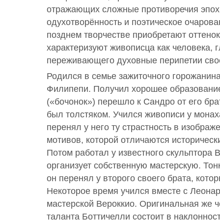
отражающих сложные противоречия эпох
одухотворённость и поэтическое очарова
позднем творчестве приобретают оттено
характеризуют живописца как человека, 
переживающего духовные перипетии сво
Родился в семье зажиточного горожанин
Филипепи. Получил хорошее образование.
(«бочонок») перешло к Сандро от его бр
был толстяком. Учился живописи у мона
перенял у него ту страстность в изображ
мотивов, которой отличаются историческ
Потом работал у известного скульптора В
организует собственную мастерскую. Тонк
он перенял у второго своего брата, кот
Некоторое время учился вместе с Леонар
мастерской Вероккио. Оригинальная же ч
таланта Боттичелли состоит в наклонност