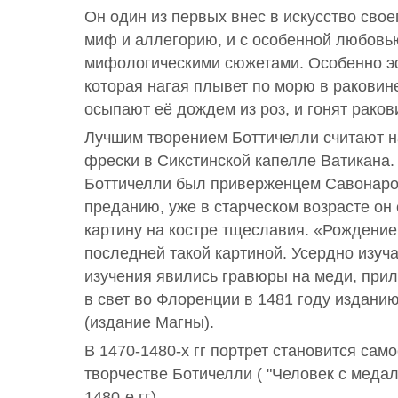
Он один из первых внес в искусство сво
миф и аллегорию, и с особенной любовь
мифологическими сюжетами. Особенно э
которая нагая плывет по морю в раковине
осыпают её дождем из роз, и гонят ракови
Лучшим творением Боттичелли считают н
фрески в Сикстинской капелле Ватикана
Боттичелли был приверженцем Савонаро
преданию, уже в старческом возрасте о
картину на костре тщеславия. «Рождени
последней такой картиной. Усердно изуча
изучения явились гравюры на меди, пр
в свет во Флоренции в 1481 году издани
(издание Магны).
В 1470-1480-х гг портрет становится са
творчестве Ботичелли ( "Человек с медал
1480-е гг).