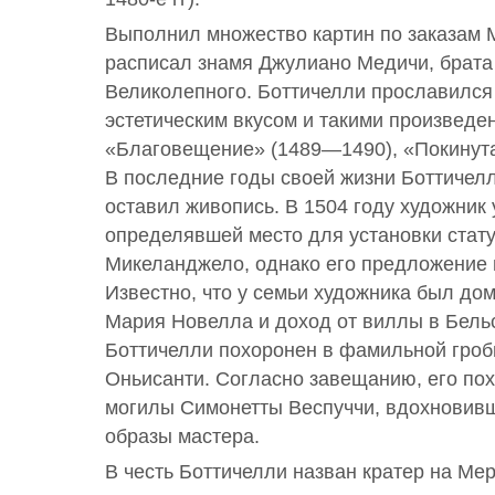
Выполнил множество картин по заказам М
расписал знамя Джулиано Медичи, брата
Великолепного. Боттичелли прославился
эстетическим вкусом и такими произведен
«Благовещение» (1489—1490), «Покинутая
В последние годы своей жизни Боттичелл
оставил живопись. В 1504 году художник 
определявшей место для установки стат
Микеланджело, однако его предложение 
Известно, что у семьи художника был до
Мария Новелла и доход от виллы в Бель
Боттичелли похоронен в фамильной гроб
Оньисанти. Согласно завещанию, его по
могилы Симонетты Веспуччи, вдохновив
образы мастера.
В честь Боттичелли назван кратер на Ме