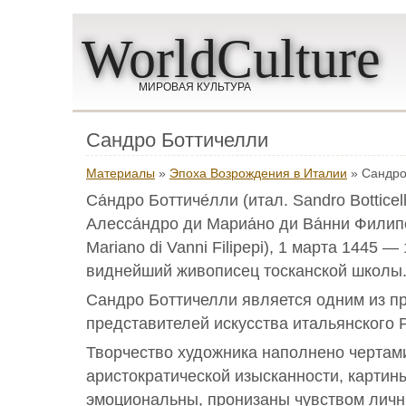
WorldCulture
МИРОВАЯ КУЛЬТУРА
Сандро Боттичелли
Материалы
»
Эпоха Возрождения в Италии
» Сандро
Са́ндро Боттиче́лли (итал. Sandro Bottice
Алесса́ндро ди Мариа́но ди Ва́нни Филипе́
Mariano di Vanni Filipepi), 1 марта 1445 
виднейший живописец тосканской школы
Сандро Боттичелли является одним из п
представителей искусства итальянского 
Творчество художника наполнено чертами
аристократической изысканности, картин
эмоциональны, пронизаны чувством личн