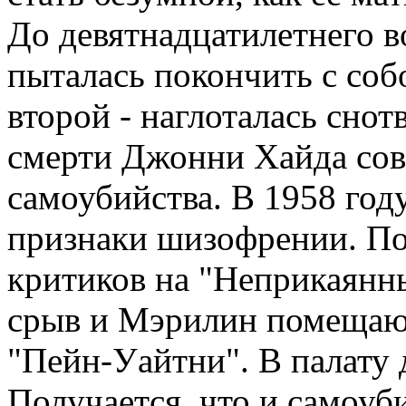
До девятнадцатилетнего 
пыталась покончить с собо
второй - наглоталась снот
смерти Джонни Хайда со
самоубийства. В 1958 год
признаки шизофрении. По
критиков на "Неприкаянн
срыв и Мэрилин помещаю
"Пейн-Уайтни". В палату 
Получается, что и самоуб