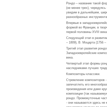
Рондо – название такой фо
(не менее трех), чередуяс
увидим в дальнейшем, широ
разнообразных инструмента
Впервые в западноевропей
формой во Франции, в твор
первой половины XVIII века
Следующий этап в развитии
– 1809), В. Моцарта (1756 –
Третий этап развития рондо
Западноевропейские композ
века.
Четвертый этап формы рон
наследниками лучших тради
Композиторы классики.
Стремление композиторов -
запечатлеть его многообра
произведения или даже кру
композиции (так называему
рондо. Промежуточные част
- они называются здесь не 