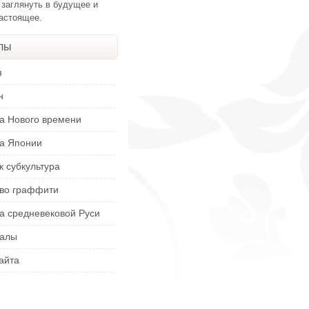
 заглянуть в будущее и
настоящее.
лы
я
н
ра Нового времени
ра Японии
к субкультура
тво граффити
а средневековой Руси
алы
айта