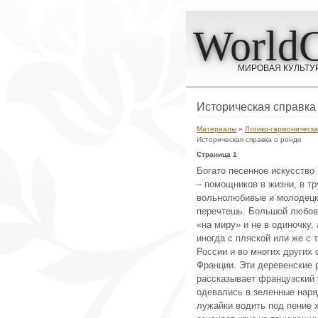
WorldC
МИРОВАЯ КУЛЬТУ
Историческая справка
Материалы
»
Логико-гармоническа
Историческая справка о рондо
Страница 1
Богато песенное искусство 
– помощников в жизни, в тр
вольнолюбивые и молодецки
перечтешь. Большой любов
«на миру» и не в одиночку
иногда с пляской или же с 
России и во многих других 
Франции. Эти деревенские 
рассказывает французский
одевались в зеленные наря
лужайки водить под пение 