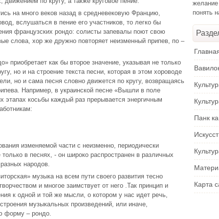
, движением по кругу, а также круговое пение.
желание
понять 
ись на много веков назад в средневековую Францию,
вод, вслушаться в пение его участников, то легко бы
ения французских рондо: солисты запевалы поют свою
Разде
ые слова, хор же дружно повторяет неизменный припев, по –
Главна
о» приобретает как бы второе значение, указывая не только
Вавило
угу, но и на строение текста песни, которая в этом хороводе
ели, но и сама песня словно движется по кругу, возвращаясь
Культу
рипева. Например, в украинской песне «Вышли в поле
ых этапах косьбы каждый раз прерывается энергичным
Культу
аботникам:
Панк ка
Искусс
вания изменяемой части с неизменно, периодически
Культур
 только в песнях, - он широко распространен в различных
 разных народов.
Матери
торская» музыка на всем пути своего развития тесно
Карта с
ворчеством и многое заимствует от него .Так принцип и
ия к одной и той же мысли, о котором у нас идет речь,
строения музыкальных произведений, или иначе,
 форму – рондо.