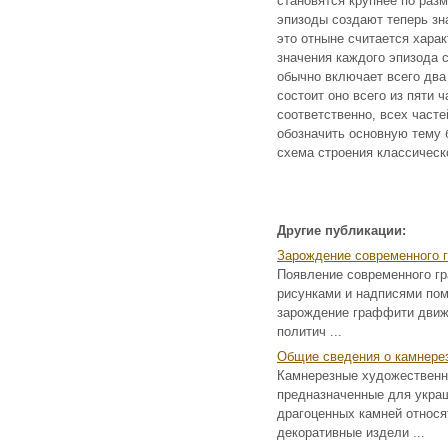
становятся крупнее по раз
эпизоды создают теперь зна
это отныне считается хара
значения каждого эпизода 
обычно включает всего два 
состоит оно всего из пяти 
соответственно, всех част
обозначить основную тему 
схема строения классическо
Другие публикации:
Зарождение современного 
Появление современного гр
рисунками и надписями по
зарождение граффити движ
политич ...
Общие сведения о камнере
Камнерезные художественн
предназначенные для украш
драгоценных камней относя
декоративные издели ...