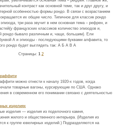
мерам, увеличивается основная тема – рефрен. Главное же,
чительный контраст как основной теме, так и друг другу, и
ктерной особенностью формы рондо. В связи с возрастанием
сокращается их общее число. Типичное для классик рондо
эпизода, три раза звучит в нем основная тема – рефрен, и
частей(у французских классиков количество эпизодов и,
ей рондо бывало различным и, чаще, большим). Ели
буквой А и эпизоды - последующими буквами алфавита, то
го рондо будет выглядеть так: А Б А В А
Страницы:
1
2
граффити
аффити можно отнести к началу 1920-х годов, когда
мечали товарные вагоны, курсирующие по США. Однако
ения в современном его понимании связано с деятельностью
зных изделиях
ые изделия — изделия из поделочного камня,
ения жилого и общественного интерьера. (Изделия из
тся к группе ювелирных изделий.) Подразделяются на