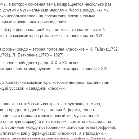
рмы, в которой основная тема возвращается несколько раз
ь с другими музыкальными мыслями. Форма рондо, как мы
ко использовалась на протяжении веков в самых
льных и вокальных произведениях.
ской профессиональной музыке мы встречаемся с этой
честве композиторов романтиков – клавесинистов XVII –
.
 формы рондо – вторая половина классиков – И. Гайдна(1732
 1791), Л. Бетховена (1770 – 1827).
 - эпоха свободного рондо XIX и XX веков.
иторы - романтики, русские композиторы – классики XIX
до. Советские композиторы которые явились подлинными
ций русской и западной классики.
 классиков отобразить контрасты окружающего мира,
зие в пределах одной музыкальной формы, одного
пной части вызвало к жизни новый тип музыкальной
ю сонатную форму), и в то же время заметно сказалось на
и, вводимые между повторениями основной темы (рефрена),
куплетами, как у французских классиков, а эпизодами, -