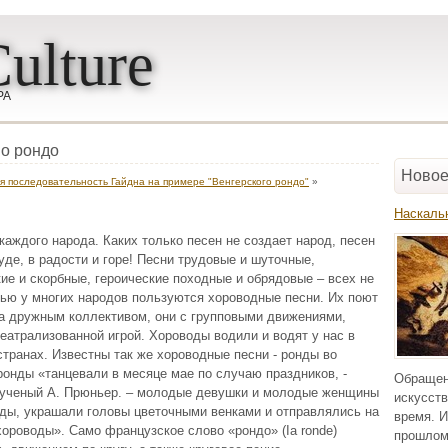
ulture
РА
 о рондо
Новое
я последовательность Гайдна на примере "Венгерского рондо"
»
Наскаль
каждого народа. Каких только песен не создает народ, песен
уде, в радости и горе! Песни трудовые и шуточные,
е и скорбные, героические походные и обрядовые – всех не
ью у многих народов пользуются хороводные песни. Их поют
, а дружным коллективом, они с групповыми движениями,
театрализованной игрой. Хороводы водили и водят у нас в
странах. Известны так же хороводные песни - ронды во
ронды «танцевали в месяце мае по случаю праздников, -
Обращен
 ученый А. Прюньер. – молодые девушки и молодые женщины
искусств
ды, украшали головы цветочными венками и отправлялись на
время. И
хороводы». Само французское слово «рондо» (Ia ronde)
прошлом