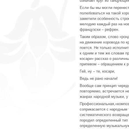
означает круг из танцующих
Если бы мы могли перенест
полюбоваться на такой хоро
заметили особенность стро
мелодию каждый раз на нов
французски – рефрен.
Таким образом, слово «ронд
на движение хоровода по кр
поется. Не только исполнит
к одним и тем же словам п
косари» рассказ о различн
припевом – обращением к р
Гей, ну – те, косари,
Ведь не рано начали!
Вообще сам принцип чередо
повторяемо, встречается не
жанрах народной музыки, у
Профессиональная,«компози
соприкасается с народным т
систематического возвращен
породил определенный тип 
определенную музыкальную