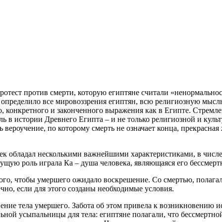
отест против смерти, которую египтяне считали «ненормальнос
определило все мировоззрения египтян, всю религиозную мысль 
о, конкретного и законченного выражения как в Египте. Стремл
ь в истории Древнего Египта – и не только религиозной и куль
ь вероучение, по которому смерть не означает конца, прекрасна
к обладал несколькими важнейшими характеристиками, в числе к
едущую роль играла Ка – душа человека, являющаяся его бессмер
ого, чтобы умершего ожидало воскрешение. Со смертью, полагал
чно, если для этого созданы необходимые условия.
ние тела умершего. Забота об этом привела к возникновению и
ьной усыпальницы для тела: египтяне полагали, что бессмертной