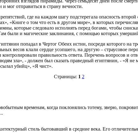
оронних взглядов пирамиды. Через семьдесят дней после смерти
 и мог отправиться в страну вечности.
препятствий, где на каждом шагу подстерегала опасность второй
ах», «Книге о том что есть в другом мире», в которых перечис
имны, которые следовало исполнять перед богами, чтобы сниска
 Там были и магические заклинания, с помощью которых умерший
египтянин попадал в Чертог Обеих истин, посреди которого на т
ьных весов клали сердце усопшего, на другую – страусовое пер
сы контролировали правильность ответа. Перечень вопросов и от
дям зла», - должен был сказать праведный египтянин, - «Я не 
осылал убийц», «Я чист».
Страницы:
1
2
ервобытным временам, когда поклонялись тотему, зверю, покров
..
 архитектурный стиль бытовавший в средние века. Его отличитель