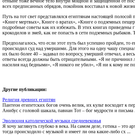
отныне тоже вечное тело внутри мощной и защищенной от пост
всех предписанных обрядов, покойник восставал к новой жизни
Путь на тот свет представлялся египтянам настоящей полосой 
«Книге мертвых», Книге о вратах», «Книге о подземных пещер
подробные советы как их избежать. В этих книгах приведены г
крокодилов и змей, как не попасть в сети подземных рыбаков.
Предполагалось, что если этот путь был успешно пройден, то 
происходил суд над умершими. Для этого на одну чашу специал
их было более 40 – задавал по вопросу, умерший отвечал, а ве
ответы всегда должны быть отрицательными. «Я не причинил лю
насилия над бедными», «Я никого не убил», «Я ни к кому не п
Другие публикации:
Религия древних египтян
Пантеон египетских богов очень велик, их культ восходит к п
Анибус с головой шакала, павиан Тот – бог мудрости и письма .
Эволюция католической музыки средневековья
Я хочу заглянуть глубоко в века. На самом деле, готика – это
тогда происходило с музыкой и имеет ли она какие-либо сх ...