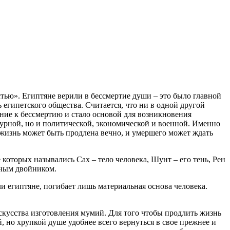
тью». Египтяне верили в бессмертие души – это было главной
египетского общества. Считается, что ни в одной другой
ение к бессмертию и стало основой для возникновения
турной, но и политической, экономической и военной. Именно
я жизнь может быть продлена вечно, и умершего может ждать
оторых назывались Сах – тело человека, Шунт – его тень, Рен
тным двойником.
и египтяне, погибает лишь материальная основа человека.
скусства изготовления мумий. Для того чтобы продлить жизнь
, но хрупкой душе удобнее всего вернуться в свое прежнее и