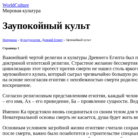
WorldCulture
Мировая культура
Заупокойный культ
Материалы
»
Культурология. Древний Египет
» Заупокойный культ
Страница 1
Важнейшей чертой религии и культуры Древнего Египта был пр
доктриной египетской религии. Страстное желание бессмертия 
цивилизации этот протест против смерти не нашел столь ярког
заупокойного культа, который сыграл чрезвычайно большую рол
на основе несогласия египтян с неизбежностью смерти родилос
воскрешение.
Согласно религиозным представлениям египтян, каждый челове
– его имя, Ах – его приведение, Ба – проявление сущности. В
Именно Ка предстояло вновь соединиться со своим телом для т
Нематериальной основы смерть не касается, душа будет жить ве
Основным условием загробной жизни египтяне считали сохране
после смерти, важно было позаботится о строительстве специал