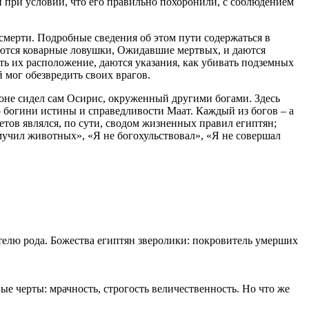
 при условии, что его правильно похоронили, с соблюдением
 смерти. Подробные сведения об этом пути содержаться в
ляются коварные ловушки, Ожидавшие мертвых, и даются
ть их расположение, даются указания, как убивать подземных
 мог обезвредить своих врагов.
роне сидел сам Осирис, окруженный другими богами. Здесь
о богини истины и справедливости Маат. Каждый из богов – а
ветов являлся, по сути, сводом жизненных правил египтян;
мучил животных», «Я не богохульствовал», «Я не совершал
ителю рода. Божества египтян зверолики: покровитель умерших
ные черты: мрачность, строгость величественность. Но что же