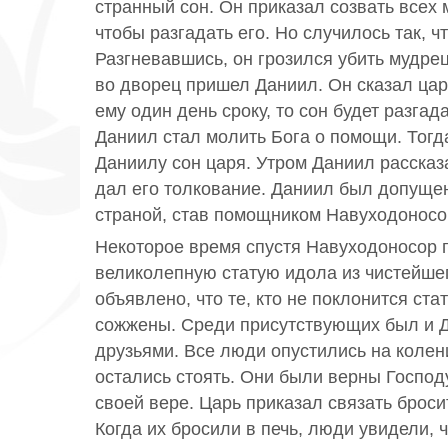
странный сон. Он приказал созвать всех
чтобы разгадать его. Но случилось так, ч
Разгневавшись, он грозился убить мудре
во дворец пришел Даниил. Он сказал царю
ему один день сроку, то сон будет разга
Даниил стал молить Бога о помощи. Тогд
Даниилу сон царя. Утром Даниил рассказа
дал его толкование. Даниил был допуще
страной, став помощником Навуходоносо
Некоторое время спустя Навуходоносор 
великолепную статую идола из чистейше
объявлено, что те, кто не поклонится ста
сожжены. Среди присутствующих был и 
друзьями. Все люди опустились на колен
остались стоять. Они были верны Господ
своей вере. Царь приказал связать броси
Когда их бросили в печь, люди увидели, 