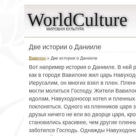
WorldCulture
МИРОВАЯ КУЛЬТУРА
Две истории о Данииле
Вавилон
» Две истории о Данииле
Вот например история о Данииле. В ней р
как в городе Вавилоне жил царь Навуход
Иерусалим, он многих взял в плен. Плен
могли молиться Господу. Жители Вавило
идолам, Навуходоносор хотел и пленных 
поклоняться. Одного из пленников царя з
друзья ничего не ели во дворце царя, кр
становились красивее, чем другие пленны
заботился Господь. Однажды Навуходоно