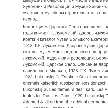
мемуарные очерки, в том числе в виде н
Художник и Революция и Музей Ханенко,
участию в музейном строительстве в по
период.
Коллекциям Царского Села посвящены н
годы книги: Г.К. Лукомский. Дворцы-музе
Краткий каталог музея Большого Екатерин
1918. Г.К. Лукомский. Дворцы-музеи Царс
каталог музея Александ-ровского дворца. 
Лукомский. Художник и революция. Берлин
Лукомский. Царское Село. Описание двор
павильонов. Мюнхен, 1923. Г.К. Лукомски
1923. Lukomskij G. Zarskoje Selo. Innenrä
ehemals kaiserlich russischen Residenzschl
Lukomskij G. Les demeurs des Tsars. Les P
toutes les Russies. Paris, 1929. Lukomskij G.
Adapted & idited from the oridinal germante