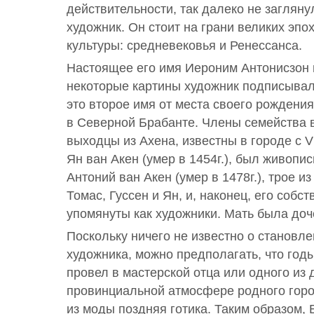
действительности, так далеко не заглянул
художник. Он стоит на грани великих эпо
культуры: средневековья и Ренессанса.
Настоящее его имя Иероним Антонисзон в
некоторые картины художник подписывал
это второе имя от места своего рождения
в Северной Брабанте. Члены семейства в
выходцы из Ахена, известны в городе с V
Ян ван Акен (умер в 1454г.), был живопи
Антоний ван Акен (умер в 1478г.), трое и
Томас, Гуссен и Ян, и, наконец, его собс
упомянуты как художники. Мать была доч
Поскольку ничего не известно о становле
художника, можно предполагать, что год
провел в мастерской отца или одного из д
провинциальной атмосфере родного горо
из моды поздняя готика. Таким образом, 