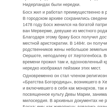
Нидерландах были нередки.
Босх жил и работал преимущественно в 
В городском архиве сохранились сведени
1478 году Босх женился на богатой патр
ван Мерверме, девушке из местного рода,
Благодаря этому браку Босх получил дос
местной аристократии. В 1484г. он получ
родственников жены небольшое земельн
Оершоте, неподалеку от Хертогенбоса. В
времени прожил там и, вдохновленный к
нередко изображал пейзажи этих мест.
Одновременно он стал членом религиозн
«Братства Богородицы», возникшего в Хе
и включившего в себя как монархов, так 
посвященное культу Девы Марии, занима
милосердия. В архивных документах не р
Босха: ему, как живописцу, довались раз