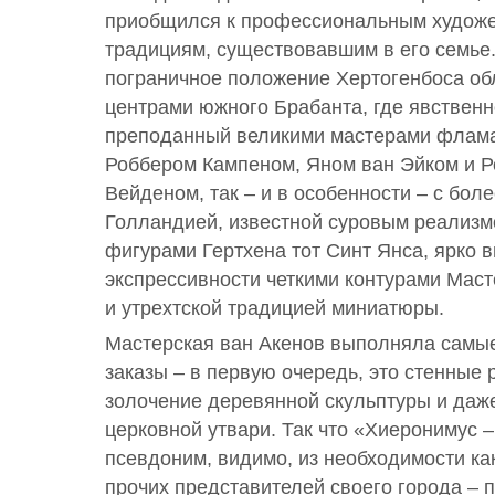
приобщился к профессиональным худож
традициям, существовавшим в его семье.
пограничное положение Хертогенбоса обл
центрами южного Брабанта, где явствен
преподанный великими мастерами флам
Роббером Кампеном, Яном ван Эйком и Р
Вейденом, так – и в особенности – с бол
Голландией, известной суровым реализ
фигурами Гертхена тот Синт Янса, ярко
экспрессивности четкими контурами Мас
и утрехтской традицией миниатюры.
Мастерская ван Акенов выполняла самы
заказы – в первую очередь, это стенные 
золочение деревянной скульптуры и даж
церковной утвари. Так что «Хиеронимус 
псевдоним, видимо, из необходимости как
прочих представителей своего города – 