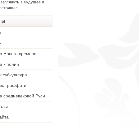
 заглянуть в будущее и
настоящее.
лы
я
н
ра Нового времени
ра Японии
к субкультура
тво граффити
а средневековой Руси
алы
айта