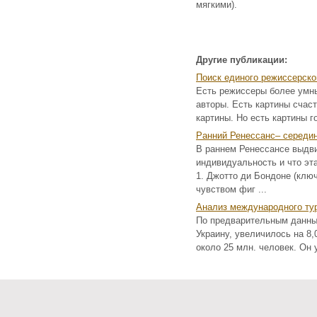
мягкими).
Другие публикации:
Поиск единого режиссерско
Есть режиссеры более умны
авторы. Есть картины счас
картины. Но есть картины г
Ранний Ренессанс– середин
В раннем Ренессансе выдви
индивидуальность и что эт
1. Джотто ди Бондоне (клю
чувством фиг ...
Анализ международного тур
По предварительным данным
Украину, увеличилось на 8,
около 25 млн. человек. Он у