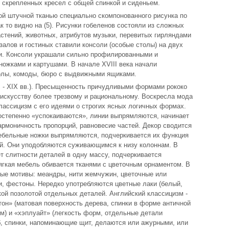
х скрепленных кресел с общей спинкой и сиденьем.
й штучной тканью специально скомпонованного рисунка по
к то видно на (5). Рисунки гобеленов состояли из сложных
астений, животных, атрибутов музыки, перевитых гирляндами
залов и гостиных ставили консоли (особые столы) на двух
ми. Консоли украшали сильно профилированными и
ножками и картушами. В начале ХVIII века начали
олы, комоды, бюро с выдвижными ящиками.
I - ХIХ вв.). Пресыщенность причудливыми формами рококо
 искусству более трезвому и рациональному. Воскресла мода
классицизм с его идеями о строгих ясных логичных формах.
остепенно «успокаиваются», линии выпрямляются, начинает
гармоничность пропорций, равновесие частей. Декор сводится
ебельные ножки выпрямляются, подчеркивается их функция
й. Они уподобляются суживающимся к низу колоннам. В
т слитности деталей в одну массу, подчеркивается
ягкая мебель обивается тканями с цветочным орнаментом. В
ые мотивы: меандры, нити жемчужин, цветочные или
и, фестоны. Нередко употребляются цветные лаки (белый,
кой позолотой отдельных деталей. Английский классицизм -
тон» (матовая поверхность дерева, спинки в форме античной
м) и «хэплуайт» (легкость форм, отдельные детали
, спинки, напоминающие щит, делаются или ажурными, или