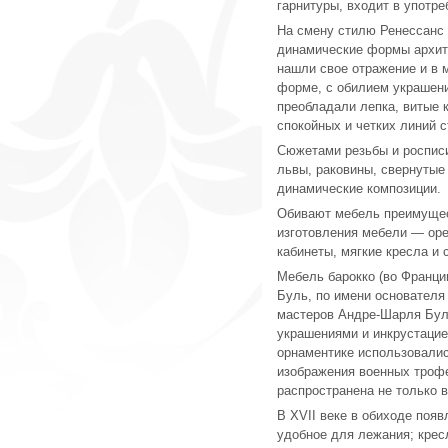
гарнитуры, входит в употре
На смену стилю Ренессанс 
динамические формы архите
нашли свое отражение и в 
форме, с обилием украшени
преобладали лепка, витые 
спокойных и четких линий 
Сюжетами резьбы и росписи
львы, раковины, свернутые
динамические композиции.
Обивают мебель преимущес
изготовления мебели — ор
кабинеты, мягкие кресла и 
Мебель барокко (во Франц
Буль, по имени основателя
мастеров Андре-Шарля Буля
украшениями и инкрустацие
орнаментике использовали
изображения военных трофе
распространена не только в
В ХVII веке в обиходе поя
удобное для лежания; крес