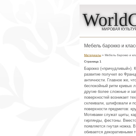
WorldC
МИРОВАЯ КУЛЬТУ
Мебель барокко и кла
Материалы
» Мебель барокко и кл
Страница 1
Барокко («причудливый»). К
развитие получил во Франц
античности. Главное же, чт
беспокойный ритм кривых л
другие более сложные и з
поверхностей возникает те
склеивали, шлифовали и по
поверхности предметов: кр
Мотивами служат щиты, кар
гирлянды, фестоны. Вместо
появляется гнутая ножка. В
обивается декоративными т