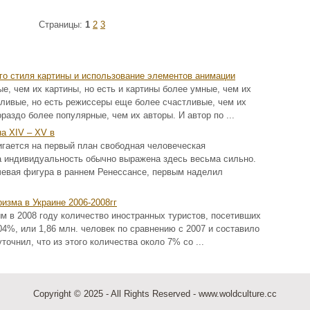
Страницы:
1
2
3
го стиля картины и использование элементов анимации
е, чем их картины, но есть и картины более умные, чем их
тливые, но есть режиссеры еще более счастливые, чем их
ораздо более популярные, чем их авторы. И автор по ...
а XIV – XV в
гается на первый план свободная человеческая
а индивидуальность обычно выражена здесь весьма сильно.
чевая фигура в раннем Ренессансе, первым наделил
изма в Украине 2006-2008гг
 в 2008 году количество иностранных туристов, посетивших
04%, или 1,86 млн. человек по сравнению с 2007 и составило
точнил, что из этого количества около 7% со ...
Copyright © 2025 - All Rights Reserved - www.woldculture.cc