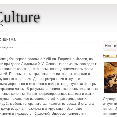
ulture
РА
ссицизма
Новое
ассицизма
Наскаль
онец ХVI-первая половина ХVIII вв. Родился в Италии, но
ии при дворе Людовика XIV. Основные элементы восходят к
о отличает барокко, - это повышенная динамичность форм,
иний. Плавные геометрические линии, овалы, спирали и
апутанные очертания. Для формирования выпуклых
хника деревянного мозаичного набора, когда кусочки фанеры
крывали лаком. В результате появляются очень пластичные
ученые колонны, богато профилированные карнизы и рамки.
туши, прихотливо вьющиеся стебли, раковины, венки,
Обращен
 дуба мебель теперь изготавливается из ореха. В стульях
искусств
 декор вводится позолота и инкрустация. Все чаще
время. И
канями и украшается бахромой. Впервые появляются
прошлом