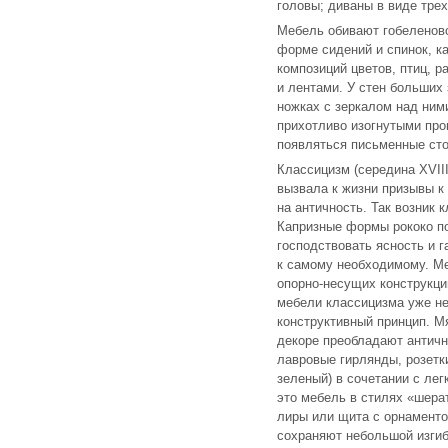
головы; диваны в виде тре
Мебель обивают гобеленово
форме сидений и спинок, ка
композиций цветов, птиц, р
и лентами. У стен больших 
ножках с зеркалом над ни
прихотливо изогнутыми про
появляться письменные ст
Классицизм (середина ХVII
вызвала к жизни призывы к
на античность. Так возник 
Капризные формы рококо п
господствовать ясность и 
к самому необходимому. М
опорно-несущих конструкци
мебели классицизма уже не
конструктивный принцип. М
декоре преобладают античн
лавровые гирлянды, розетк
зеленый) в сочетании с лег
это мебель в стилях «шера
лиры или щита с орнаменто
сохраняют небольшой изгиб