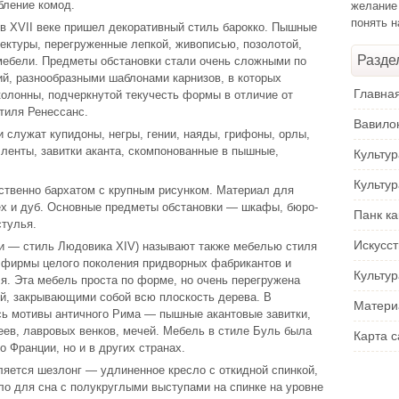
бление комод.
желание
понять 
в ХVII веке пришел декоративный стиль барокко. Пышные
ктуры, перегруженные лепкой, живописью, позолотой,
Разде
мебели. Предметы обстановки стали очень сложными по
й, разнообразными шаблонами карнизов, в которых
Главна
колонны, подчеркнутой текучесть формы в отличие от
стиля Ренессанс.
Вавило
 служат купидоны, негры, гении, наяды, грифоны, орлы,
 ленты, завитки аканта, скомпонованные в пышные,
Культу
Культу
твенно бархатом с крупным рисунком. Материал для
ех и дуб. Основные предметы обстановки — шкафы, бюро-
Панк ка
стулья.
Искусс
ии — стиль Людовика ХIV) называют также мебелью стиля
 фирмы целого поколения придворных фабрикантов и
Культур
. Эта мебель проста по форме, но очень перегружена
й, закрывающими собой всю плоскость дерева. В
Матери
сь мотивы античного Рима — пышные акантовые завитки,
ев, лавровых венков, мечей. Мебель в стиле Буль была
Карта с
о Франции, но и в других странах.
вляется шезлонг — удлиненное кресло с откидной спинкой,
ло для сна с полукруглыми выступами на спинке на уровне