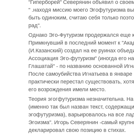
"Гиперборей" Северянин объявил о своем
" .находя миссию моего Эгофутуризма в
быть одиноким, считаю себя только поэто
рад".
Однако Эго-Футуризм продержался еще к
Примкнувший в последний момент к "Ака
(И.Казанский) создал на ее руинах объе
Ассоциация Эго-футуризм" (иногда его н
Глашатай" - по названию основанной Игн
После самоубийства Игнатьева в январе
практически перестал существовать, хот
его возрождения имели место.
Теория эгогфутуризма незначительна. На
(именно так был назван текст, содержа
эгофутуризма), варьировалось на все ла
Эгоизма". Игорь Северянин -самый крупн
декларировал свою позицию в стихах.