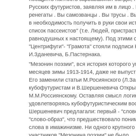
Русских футуристов, заявляя им в лицо .
ренегаты . Вы самозванцы . Вы трусы . В
в необходимость получить в руки свои и
список пассеистов" (т.е. Людей, пристра
равнодушных к настоящему). Под этими 
"Центрифуги"- "Грамота" стояли подписи 
И.Зданевича, Б.Пастернака.
"Мезонин поэзии", вся история которого 
месяцев зимы 1913-1914, даже не выпуст
Его заменили статьи М.Росиянского (Л.За
кубофутуристам и В.Шершеневича Откры
М.М.Россиянскому. Оставляя смысл логик
удовлетворяясь кубофутуристическим вос
Шершеневич предлагали: первый - "слово
"слово-образ", что предшествовало пони
слова в имажинизме. Ни одного крупного
участников "Мезонина поэзии" не было.