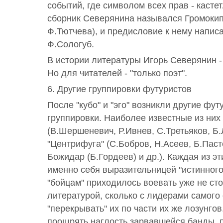
событий, где символом всех прав - касте
сборник Северянина назывался Громокип
Ф.Тютчева), и предисловие к нему напис
Ф.Сологуб.
В истории литературы Игорь Северянин -
Но для читателей - "только поэт".
6. Другие группировки футуристов
После "кубо" и "эго" возникли другие фут
группировки. Наиболее известные из них 
(В.Шершеневич, Р.Ивнев, С.Третьяков, Б.
"Центрифуга" (С.Бобров, Н.Асеев, Б.Паст
Божидар (Б.Гордеев) и др.). Каждая из эт
именно себя выразительницей "истинног
"бойцам" приходилось воевать уже не ст
литературой, сколько с лидерами самого
"перекрывать" их по части их же лозунгов
поощрять наглость зарвавшейся банды, 