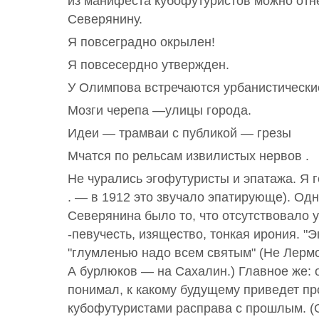
из манифеста кубофутуристов можно отне
Северянину.
Я повсеградно окрылен!
Я повсесердно утвержден.
У Олимпова встречаются урбанистически
Мозги черепа —улицы города.
Идеи — трамваи с публикой — грезы
Мчатся по рельсам извилистых нервов .
Не чурались эгофутуристы и эпатажа. Я 
. — в 1912 это звучало эпатирующе). Одн
Северянина было то, что отсутствовало у
-певучесть, изящество, тонкая ирония. "
"глумленью надо всем святым" (Не Лермо
А бурлюков — на Сахалин.) Главное же: 
понимал, к какому будущему приведет п
кубофутуристами расправа с прошлым. (