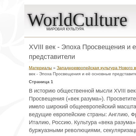
WorldCulture
МИРОВАЯ КУЛЬТУРА
ХVIII век - Эпоха Просвещения и 
представители
Материалы
»
Западноевропейская культура Нового в
век - Эпоха Просвещения и её основные представит
Страница 1
В историю общественной мысли ХVIII век
Просвещения («век разума»). Просветит
имело широкий общеевропейский масшта
ведущие европейские страны: Англию, Ф
Италию, Россию. Культура «века разума
буржуазными революциями, секуляризац