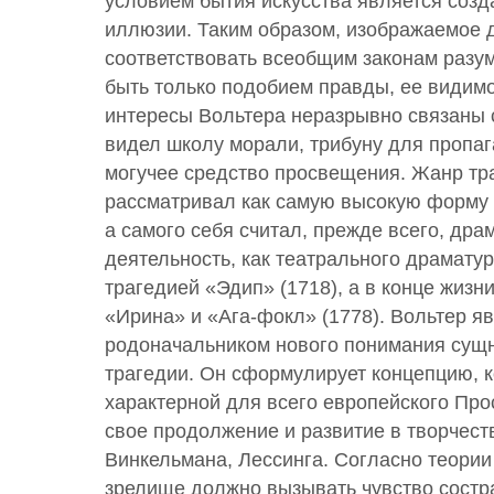
условием бытия искусства является соз
иллюзии. Таким образом, изображаемое 
соответствовать всеобщим законам разу
быть только подобием правды, ее видим
интересы Вольтера неразрывно связаны с
видел школу морали, трибуну для пропа
могучее средство просвещения. Жанр тр
рассматривал как самую высокую форму 
а самого себя считал, прежде всего, дра
деятельность, как театрального драмату
трагедией «Эдип» (1718), а в конце жизн
«Ирина» и «Ага-фокл» (1778). Вольтер я
родоначальником нового понимания сущн
трагедии. Он сформулирует концепцию, к
характерной для всего европейского Пр
свое продолжение и развитие в творчест
Винкельмана, Лессинга. Согласно теории
зрелище должно вызывать чувство состр