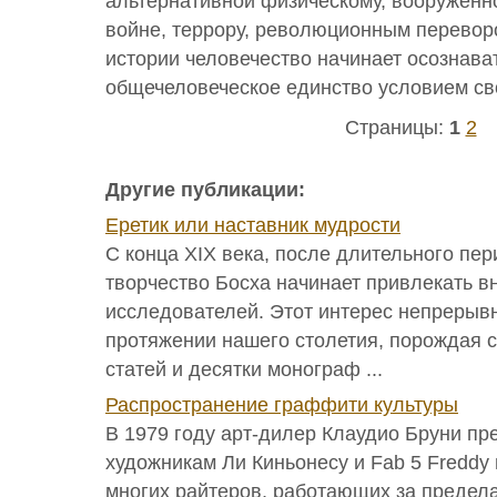
альтернативной физическому, вооруженно
войне, террору, революционным перевор
истории человечество начинает осознава
общечеловеческое единство условием св
Страницы:
1
2
Другие публикации:
Еретик или наставник мудрости
С конца XIX века, после длительного пер
творчество Босха начинает привлекать в
исследователей. Этот интерес непрерывн
протяжении нашего столетия, порождая 
статей и десятки монограф ...
Распространение граффити культуры
В 1979 году арт-дилер Клаудио Бруни п
художникам Ли Киньонесу и Fab 5 Freddy
многих райтеров, работающих за предел