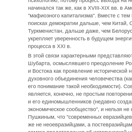
психологию; потому процесс выхода на н
начинался так же, как в XVIII-XIX вв. в А
"мафиозного капитализма". Вместе с тем
поисках демократии дальше, чем Китай, 
Туркменистан, дальше даже, чем Белорусс
укрепляет уверенность в будущем энерги
процесса в XXI в.
В этой связи характерными представляют
Шубарта, осмыслявшего преодоление Ро
и Востока как проявление исторической 
духовного объединения человечества (ка
его понимание такой необходимости). С
является, конечно, не простым повторени
и его единомышленников (недавно созда
экономическое сообщество", и нельзя не 
Пушкиным, что "современных евразийцев 
же не неоевразийцами, а постевразийцам