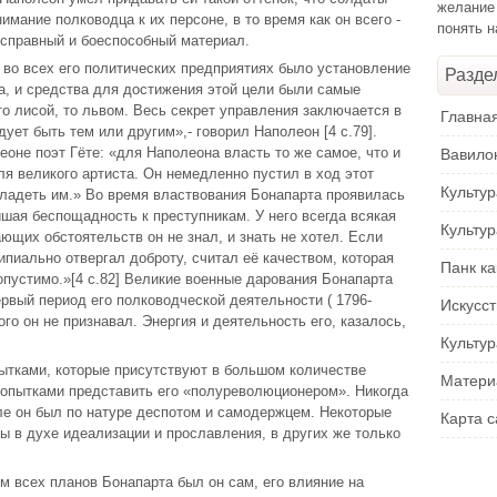
желание
имание полководца к их персоне, в то время как он всего -
понять 
исправный и боеспособный материал.
во всех его политических предприятиях было установление
Разде
а, и средства для достижения этой цели были самые
то лисой, то львом. Весь секрет управления заключается в
Главна
дует быть тем или другим»,- говорил Наполеон [4 c.79].
оне поэт Гёте: «для Наполеона власть то же самое, что и
Вавило
я великого артиста. Он немедленно пустил в ход этот
Культу
владеть им.» Во время властвования Бонапарта проявилась
йшая беспощадность к преступникам. У него всегда всякая
Культу
ющих обстоятельств он не знал, и знать не хотел. Если
ипиально отвергал доброту, считал её качеством, которая
Панк ка
опустимо.»[4 с.82] Великие военные дарования Бонапарта
ервый период его полководческой деятельности ( 1796-
Искусс
ого он не признавал. Энергия и деятельность его, казалось,
Культур
ытками, которые присутствуют в большом количестве
Матери
попытками представить его «полуреволюционером». Никогда
ле он был по натуре деспотом и самодержцем. Некоторые
Карта с
ы в духе идеализации и прославления, в других же только
ом всех планов Бонапарта был он сам, его влияние на