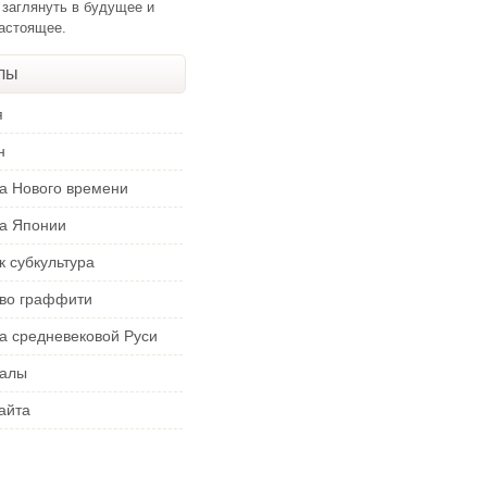
 заглянуть в будущее и
настоящее.
лы
я
н
ра Нового времени
ра Японии
к субкультура
тво граффити
а средневековой Руси
алы
айта