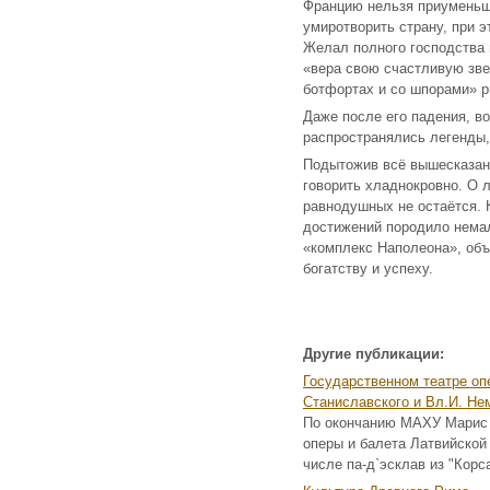
Францию нельзя приуменьша
умиротворить страну, при 
Желал полного господства 
«вера свою счастливую зве
ботфортах и со шпорами» р
Даже после его падения, в
распространялись легенды,
Подытожив всё вышесказанн
говорить хладнокровно. О 
равнодушных не остаётся. 
достижений породило немал
«комплекс Наполеона», об
богатству и успеху.
Другие публикации:
Государственном театре оп
Станиславского и Вл.И. Не
По окончанию МАХУ Марис Л
оперы и балета Латвийской
числе па-д`эсклав из "Корса