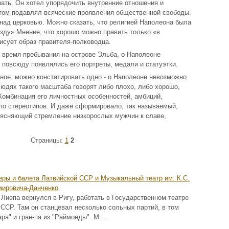
ть. Он хотел упорядочить внутренние отношения и
этом подавлял всяческие проявления общественной свободы.
над церковью. Можно сказать, что религией Наполеона была
зду» Мнение, что хорошо можно править только «в
исует образ правителя-полководца.
о время пребывания на острове Эльба, о Наполеоне
 повсюду появлялись его портреты, медали и статуэтки.
ое, можно констатировать одно - о Наполеоне невозможно
людях такого масштаба говорят либо плохо, либо хорошо,
Комбинация его личностных особенностей, амбиций,
о стереотипов. И даже сформировало, так называемый,
ъясняющий стремление низкорослых мужчин к славе,
Страницы:
1
2
еры и балета Латвийской ССР и Музыкальный театр им. К.С.
мировича-Данченко
иепа вернулся в Ригу, работать в Государственном театре
 ССР. Там он станцевал несколько сольных партий, в том
ра" и гран-па из "Раймонды". М ...