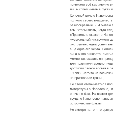
понимали всё как именно вн
лишь хотел иметь в руках 
Конечной целью Наполеона 
полного своего владычеств
разнообразные. « Я бываю 
том, чтобы знать, когда сле
«Правильно сказал о Наполе
музыкальный инструмент дл
инструмент, едва успел за
ещё одна его черта. Полне
вина была виновата, смягча
можно так сказать он принц
для правителя вредно, нед
достигли своего апогея в п
1809гг). Чего-то не возможн
не признавали границ.
Не стоит обманываться поп
литературы о Наполеоне,- 
он им не был. На самом де
труды о Наполеоне написан
исторические факты.
Не смотря на то, что центр