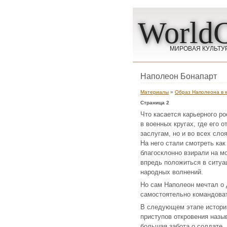
WorldC
МИРОВАЯ КУЛЬТУ
Наполеон Бонапарт
Материалы
»
Образ Наполеона в 
Страница 2
Что касается карьерного ро
в военных кругах, где его
заслугам, но и во всех сло
На него стали смотреть ка
благосклонно взирали на мо
впредь положиться в ситуа
народных волнений.
Но сам Наполеон мечтал о д
самостоятельно командоват
В следующем этапе истории
приступов откровения назы
большая забота о солдате.