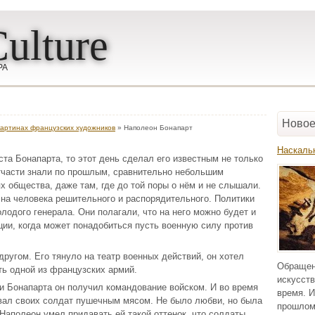
ulture
РА
Новое
картинах французских художников
» Наполеон Бонапарт
Наскаль
ста Бонапарта, то этот день сделал его известным не только
 отчасти знали по прошлым, сравнительно небольшим
ях общества, даже там, где до той поры о нём и не слышали.
к на человека решительного и распорядительного. Политики
лодого генерала. Они полагали, что на него можно будет и
ции, когда может понадобиться пусть военную силу против
ругом. Его тянуло на театр военных действий, он хотел
Обращен
ь одной из французских армий.
искусств
 Бонапарта он получил командование войском. И во время
время. И
вал своих солдат пушечным мясом. Не было любви, но была
прошлом
 Наполеон умел придавать ей такой оттенок, что солдаты