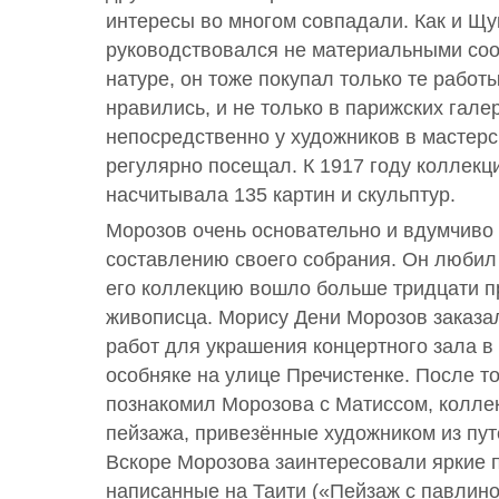
интересы во многом совпадали. Как и Щу
руководствовался не материальными соо
натуре, он тоже покупал только те работ
нравились, и не только в парижских гале
непосредственно у художников в мастерс
регулярно посещал. К 1917 году коллекц
насчитывала 135 картин и скульптур.
Морозов очень основательно и вдумчиво
составлению своего собрания. Он любил 
его коллекцию вошло больше тридцати п
живописца. Морису Дени Морозов заказа
работ для украшения концертного зала в
особняке на улице Пречистенке. После то
познакомил Морозова с Матиссом, колле
пейзажа, привезённые художником из пу
Вскоре Морозова заинтересовали яркие п
написанные на Таити («Пейзаж с павлин