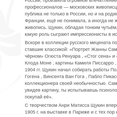
России, произвела огромное впечатление
профессионалов — московских живописц
публика не только в России, но и на род
Франции, ещё не понимала, а иногда не 
живопись. Щукин, обладая тонким чутьём,
какую роль сыграют импрессионисты в ис
Вскоре в коллекции русского мецената п
ставшие классикой: «Портрет Жанны Сам
чёрном» Огюста Ренуара , «Стог сена» и
Клода Моне , картины Камиля Писсарро ,
1904 гг. Щукин начал собирать работы П
Гогена , Винсента Ван Гога , Пабло Пика
коллекционера своей необычностью. Сам 
увидев картину, ты испытываешь психоло
покупай её».
С творчеством Анри Матисса Щукин впер
1905 г. на выставке в Париже и с тех по