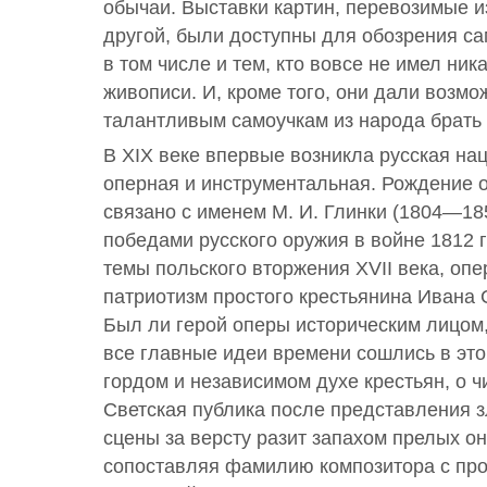
обычаи. Выставки картин, перевозимые и
другой, были доступны для обозрения са
в том числе и тем, кто вовсе не имел ник
живописи. И, кроме того, они дали возм
талантливым самоучкам из народа брать 
В XIX веке впервые возникла русская на
оперная и инструментальная. Рождение 
связано с именем М. И. Глинки (1804—1
победами русского оружия в войне 1812 г
темы польского вторжения XVII века, опе
патриотизм простого крестьянина Ивана 
Был ли герой оперы историческим лицом,
все главные идеи времени сошлись в это
гордом и независимом духе крестьян, о ч
Светская публика после представления 
сцены за версту разит запахом прелых он
сопоставляя фамилию композитора с пр