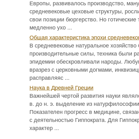
Европы, развивалось производство, ман
средневековые цеховые структуры, росли
свои позиции бюргерство. Но готические
медленно ухо ...
Общая характеристика эпохи средневеко
В средневековье натуральное хозяйство
производительные силы, техника были р
эпидемии обескровливали народы. Люб
вразрез с церковными догмами, инквизиц
расправляяс ...
Наука в Древней Греции
Важнейшей чертой развития науки являл
в. до н. э. выделение из натурфилософии
Показателен прогресс в медицине, связа
с деятельностью Гиппократа. Для Гиппо
характер ...