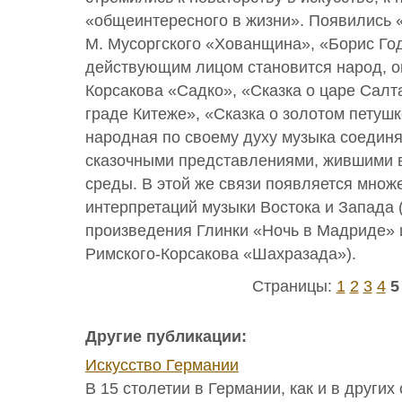
«общеинтересного в жизни». Появились 
М. Мусоргского «Хованщина», «Борис Го
действующим лицом становится народ, оп
Корсакова «Садко», «Сказка о царе Салт
граде Китеже», «Сказка о золотом петушк
народная по своему духу музыка соедин
сказочными представлениями, жившими 
среды. В этой же связи появляется мно
интерпретаций музыки Востока и Запада
произведения Глинки «Ночь в Мадриде» и
Римского-Корсакова «Шахразада»).
Страницы:
1
2
3
4
5
Другие публикации:
Искусство Германии
В 15 столетии в Германии, как и в других