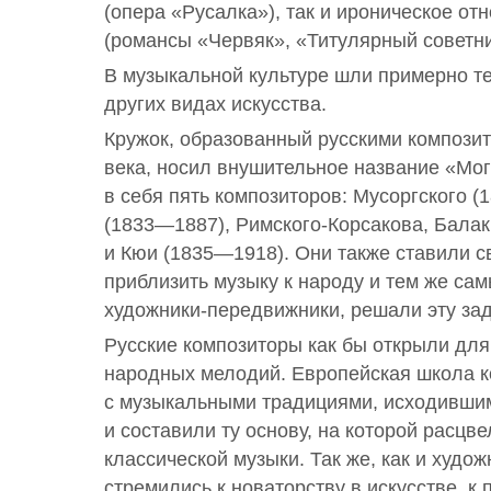
(опера «Русалка»), так и ироническое от
(романсы «Червяк», «Титулярный советни
В музыкальной культуре шли примерно те
других видах искусства.
Кружок, образованный русскими компози
века, носил внушительное название «Мог
в себя пять композиторов: Мусоргского 
(1833—1887), Римского-Корсакова, Бала
и Кюи (1835—1918). Они также ставили с
приблизить музыку к народу и тем же сам
художники-передвижники, решали эту зад
Русские композиторы как бы открыли для
народных мелодий. Европейская школа к
с музыкальными традициями, исходившим
и составили ту основу, на которой расцве
классической музыки. Так же, как и худо
стремились к новаторству в искусстве, к 