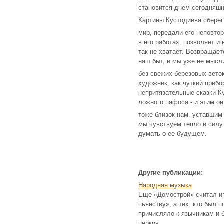
становится днем сегодняш
Картины Кустодиева сберег
мир, передали его неповто
в его работах, позволяет и 
так не хватает. Возвращае
наш быт, и мы уже не мысл
без свежих березовых вето
художник, как чуткий приб
непритязательные сказки Ку
ложного пафоса - и этим он
тоже близок нам, уставшим 
мы чувствуем тепло и силу
думать о ее будущем.
Другие публикации:
Народная музыка
Еще «Домострой» считал и
пьянству», а тех, кто был 
причисляло к язычникам и 
церков ...