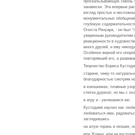
проскальзывающих сквозь 
занавески. Эта впервые ра
взгляд простых и несложны
монументальных обобщений
глубокую содержательность
Огюста Ренуара, - он был 
уверенным руководителем в
реакционности в художеств
много друзей, и ему никогд
Особенно верной его опоро
повторявший его, а развив
Творчество Бориса Кустоди
старине, чему-то натураль
благодарностью смотрим на
в кокошниках, плавные узор
слегка дурачат, но мы с о
в игру и - увлекаемся ею.
Кустодиев научил нас люби
любоваться ими, радоватьс
заглядевшись
на алую герань в окошке, н
или Углича, или на кустоди