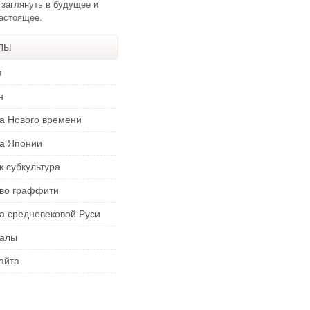
 заглянуть в будущее и
настоящее.
лы
я
н
ра Нового времени
ра Японии
к субкультура
тво граффити
а средневековой Руси
алы
айта