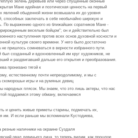
теплую зелень деревьев или через спущенные оконные
скрытая Мане идейная и поэтическая ценность на первый
х явлений обыденной жизни возвышала их до уровня
, способных заключать в себе необычайно широкую и
. По выражению одного из ближайших соратников Мане -
"прирожденным веселым бойцом"; он и действительно был
оенного наступления против всех основ духовной косности и
енной культуре своего времени. У него было достаточно
а не пришлось сомневаться в верности избранного пути.
й был созданный и вдохновленный им круг художников, не
авший и раздвигавший дальше его открытия и преобразования.
ева пронизано тягой к
ному, естественному почти непреодолимому, и мы с
 скоморошьи игры и на румяных девиц
ы народных плясок. Мы знаем, что это лишь актеры, что нас
хотой поддаемся этому обману, включаемся
ть и ценить живые приметы старины, подмечать их,
я им. И если раньше мы вспоминали Кустодиева,
а резные наличники на окраине Суздаля
евский овал девичьего лица, то теперь видим, как прошлое