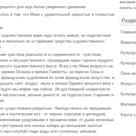
желание
прошлого для еще более уверенного движения
понять 
лось в том, что Мане с удивительной зоркостью и точностью
Разде
ов
Главна
 художественном мире надо искать живые, не подвластные
 и нисколько не устаревшие средства художественного
Вавило
е
Культу
шим чувством реальности и современности - чувством,
ного и несущественного, прошедшим через горнило мудрого
Культу
трогого художественного вкуса. Искусство Мане возросло на
 времен Османа и времен Гамбетты, на берегах Сены и
Панк ка
 французских художников во всем французском искусстве, и
ущать свет, воздух, звуки и запахи Парижа прошлого века с
Искусс
к будто мы живем там сейчас. Из достоверной конкретности
Культур
к абсолютные, вечные ценности, не подвластные старению и
ей.
Матери
не существовали раздельно. Никогда ничего не приукрашая,
ым и поэтическим все - от черных сюртуков и цилиндров,
Карта с
ременникам уродливыми и прозаическими, от дыма железных
ки ресторанов или ночных кабаре до мелькания залитых
и серо-голубой глади воды или солнечных зайчиков,