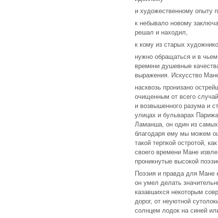
и художественному опыту 
к небывало новому заключа
решал и находил,
к кому из старых художник
нужно обращаться и в чьем
времени душевные качества
выражения. Искусство Ман
насквозь пронизано острей
очищенным от всего случай
и возвышенного разума и с
улицах и бульварах Парижа
Ламанша, он один из самых
благодаря ему мы можем ощ
такой терпкой остротой, ка
своего времени Мане извле
проникнутые высокой поэзи
Поэзия и правда для Мане 
он умел делать значительн
казавшихся некоторым сов
дорог, от неуютной сутоло
солнцем лодок на синей ил