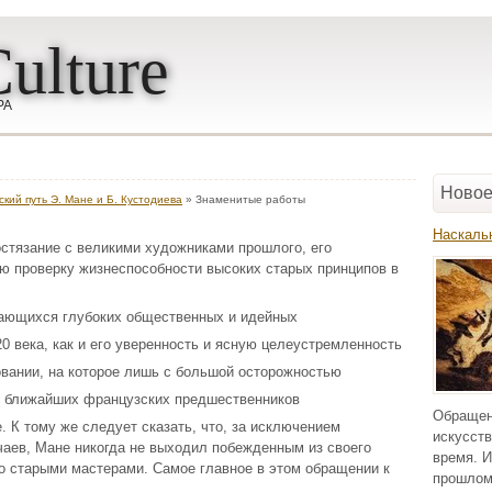
ulture
РА
Новое
кий путь Э. Мане и Б. Кустодиева
» Знаменитые работы
Наскаль
стязание с великими художниками прошлого, его
ю проверку жизнеспособности высоких старых принципов в
гающихся глубоких общественных и идейных
20 века, как и его уверенность и ясную целеустремленность
вании, на которое лишь с большой осторожностью
 ближайших французских предшественников
Обращен
. К тому же следует сказать, что, за исключением
искусств
аев, Мане никогда не выходил побежденным из своего
время. И
о старыми мастерами. Самое главное в этом обращении к
прошлом