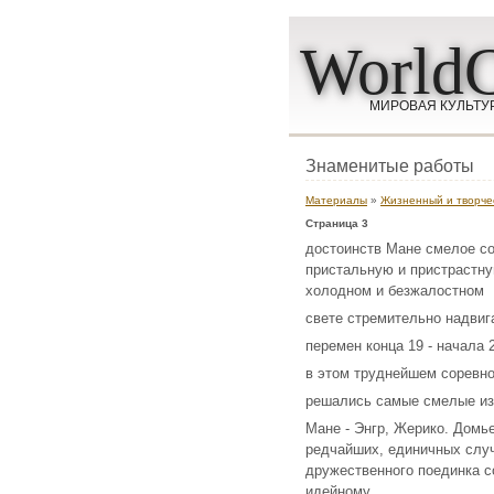
WorldC
МИРОВАЯ КУЛЬТУ
Знаменитые работы
Материалы
»
Жизненный и творчес
Страница 3
достоинств Мане смелое со
пристальную и пристрастну
холодном и безжалостном
свете стремительно надви
перемен конца 19 - начала 
в этом труднейшем соревно
решались самые смелые из
Мане - Энгр, Жерико. Домье
редчайших, единичных случ
дружественного поединка с
идейному