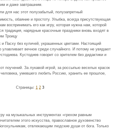
ним и даже завтрашним.
ли для нас этот полузабытый, полузапретный
римость, обаяние и простоту. Улыбка, всегда присутствующая
нам воспринимать его как игру, которая нужна нам, которой
тся традиция, нарядные красочные праздники вновь входят в
им Троицу
к и Пасху без куличей, украшенных цветами. Настоящий
ор улавливает вечное среди случайного. И потому не увядают
стодиева. Кустодиев говорит со зрителем без дидактики и
от поучений. За лукавой игрой, за россыпью веселых красок
 человека, умевшего любить Россию, хранить ее прошлое,
Страницы:
1
2
3
гру на музыкальных инструментах «грехом равным
почитателем этого искусства, православное духовенство
богохульникам, отвлекающим людские души от бога. Только