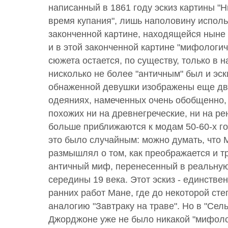
написанный в 1861 году эскиз картины "Н
время купания", лишь наполовину испол
законченной картине, находящейся ныне 
и в этой законченной картине "мифологи
сюжета остается, по существу, только в н
нисколько не более "античным" был и эск
обнаженной девушки изображены еще дв
одеяниях, намеченных очень обобщенно, 
похожих ни на древнегреческие, ни на ре
больше приближаются к модам 50-60-х го
это было случайным: можно думать, что 
размышлял о том, как преображается и 
античный миф, перенесенный в реальну
середины 19 века. Этот эскиз - единстве
ранних работ Мане, где до некоторой ст
аналогию "Завтраку на траве". Но в "Сел
Джорджоне уже не было никакой "мифоло