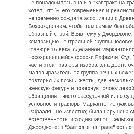
не понадобилась она и в "Завтраке на тр
хотел, чтобы его современная и реалисти
непременно рождала ассоциации с Древн
Возрождением, чтобы тем самым был обо
образный строй. Взяв тему у Джорджоне,
композицию центральной группы человече
гравюре 16 века, сделанной Маркантони
несохранившейся фрески Рафаэля "Суд П
части этой гравюры изображена достаточ
маловыразительная группа речных божес
повторил их позы и жесты, дав нескольк
женскую фигуру и повернув голову левой
обращения к чисто рассудочной и, по сущ
условности гравюры Маркантонио (как в
Рафаэля - не известно) была нарушена 
естественность, исходившая от "Сельског
Джорджоне: в "Завтраке на траве" есть о