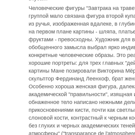
Человеческие фигуры "Завтрака на траве
группой мало связана фигура второй ку
из ручья, изображенная вдалеке, в глуби
на первом плане картины - шляпа, платье
фруктами - превосходны. Художник для 
обобщенного замысла выбрал ярко инди
конкретные человеческие образы. Это ре
хорошие портреты: для трех главных "де
картины Мане позировали Викторина Мёр
скульптор Фердинанд Леенхоф, брат же
Особенно хороша женская фигура, далека
академической "правильности", изящная 
обнаженное тело написано нежными дел
прикосновениями кисти, почти как светлы
слоновой кости, контрастный к черным к
без глухих и черных академических теней
атмосферы" ("transparance de l'atmospher