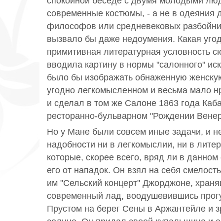
спокойной беседе с двумя молодыми лю
современные костюмы, - а не в одеяния 
философов или средневековых разбойнико
вызвало бы даже недоумения. Какая угод
примитивная литературная условность с
вводила картину в нормы "салонного" иск
было бы изображать обнаженную женскую
угодно легкомысленном и весьма мало н
и сделал в том же Салоне 1863 года Каб
ресторанно-бульварном "Рождении Венер
Но у Мане были совсем иные задачи, и н
надобности ни в легкомыслии, ни в лите
которые, скорее всего, вряд ли в данном
его от нападок. Он взял на себя смелос
им "Сельский концерт" Джорджоне, храня
современный лад, воодушевившись прог
Прустом на берег Сены в Аржантейле и 