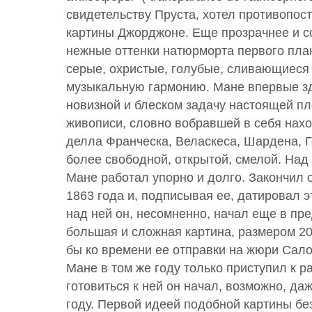
свидетельству Пруста, хотел противопост
картины Джорджоне. Еще прозрачнее и с
нежные оттенки натюрморта первого план
серые, охристые, голубые, сливающиеся
музыкальную гармонию. Мане впервые зд
новизной и блеском задачу настоящей п
живописи, словно вобравшей в себя нахо
делла Франческа, Веласкеса, Шардена, Г
более свободной, открытой, смелой. Над 
Мане работал упорно и долго. Закончил о
1863 года и, подписывая ее, датировал э
над ней он, несомненно, начал еще в пр
большая и сложная картина, размером 20
бы ко времени ее отправки на жюри Сало
Мане в том же году только приступил к р
готовиться к ней он начал, возможно, даж
году. Первой идеей подобной картины б