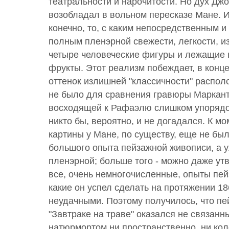
театральности и нарочитости. Но дух Дж
возобладал в вольном пересказе Мане. И
конечно, то, с каким непосредственным 
полным пленэрной свежести, легкости, и
четыре человеческие фигуры и лежащие 
фрукты. Этот реализм побеждает, в конце
оттенок излишней "классичности" распол
не было для сравнения гравюры Марканто
восходящей к Рафаэлю слишком упорядо
никто бы, вероятно, и не догадался. К м
картины у Мане, по существу, еще не бы
большого опыта пейзажной живописи, а 
пленэрной; больше того - можно даже утв
все, очень немногочисленные, опыты пе
какие он успел сделать на протяжении 18
неудачными. Поэтому получилось, что п
"Завтраке на траве" оказался не связанн
натюрмортом ни пространственно, ни кол