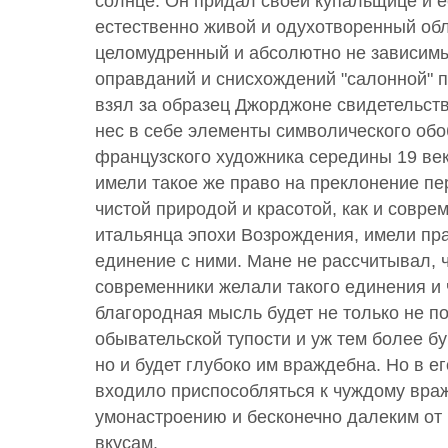
солнце. Он придал своей купальщице и 
естественно живой и одухотворенный обл
целомудренный и абсолютно не зависимы
оправданий и снисхождений "салонной" п
взял за образец Джорджоне свидетельств
нес в себе элементы символического об
французского художника середины 19 век
имели такое же право на преклонение п
чистой природой и красотой, как и совре
итальянца эпохи Возрождения, имели пра
единение с ними. Мане не рассчитывал, ч
современники желали такого единения и ч
благородная мысль будет не только не п
обывательской тупости и уж тем более 
но и будет глубоко им враждебна. Но в е
входило приспособляться к чуждому вра
умонастроению и бесконечно далеким от 
вкусам.