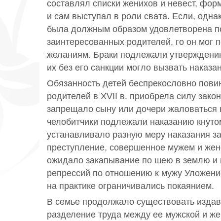
составлял списки женихов и невест, фо
и сам выступал в роли свата. Если, одна
была должным образом удовлетворена 
заинтересованных родителей, го он мог п
желаниям. Браки подлежали утверждени
их без его санкции могло вызвать наказа
Обязанность детей беспрекословно пови
родителей в XVII в. приобрела силу закон
запрещало сыну или дочери жаловаться н
челобитчики подлежали наказанию кнуто
устанавливало разную меру наказания з
преступление, совершенное мужем и жен
ожидало закапывание по шею в землю и 
репрессий по отношению к мужу Уложени
на практике ограничивались покаянием.
В семье продолжало существовать изда
разделение труда между ее мужской и ж