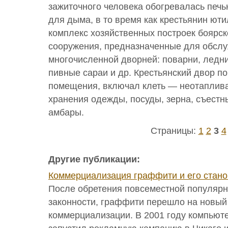
зажиточного человека обогревалась печь
для дыма, в то время как крестьянин юти
комплекс хозяйственных построек боярс
сооружения, предназначенные для обсл
многочисленной дворней: поварни, ледни
пивные сараи и др. Крестьянский двор 
помещения, включал клеть — неотаплив
хранения одежды, посуды, зерна, съестн
амбары.
Страницы:
1
2
3
4
Другие публикации:
Коммерциализация граффити и его стано
После обретения повсеместной популярн
законности, граффити перешло на новый
коммерциализации. В 2001 году компьют