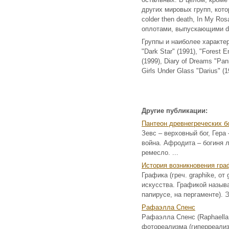
других мировых групп, кото
colder then death, In My Ro
оплотами, выпускающими dar
Группы и наиболее характе
"Dark Star" (1991), "Forest E
(1999), Diary of Dreams "Pan
Girls Under Glass "Darius" (1
Другие публикации:
Пантеон древнегреческих б
Зевс – верховный бог, Гера
война. Афродита – богиня л
ремесло. ...
История возникновения гра
Графика (греч. graphike, от
искусства. Графикой называ
папирусе, на пергаменте). 
Рафаэлла Спенс
Рафаэлла Спенс (Raphaella
фотореализма (гиперреализм