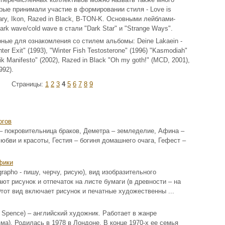
рые принимали участие в формировании стиля - Love is
sary, Ikon, Razed in Black, B-TON-K. Основными лейблами-
k wave/cold wave в стали "Dark Star" и "Strange Ways".
рные для ознакомления со стилем альбомы: Deine Lakaein -
nter Exit" (1993), "Winter Fish Testosterone" (1996) "Kasmodiah"
ik Manifesto" (2002), Razed in Black "Oh my goth!" (MCD, 2001),
992).
Страницы:
1
2
3
4
5
6
7
8
9
огов
 – покровительница браков, Деметра – земледелие, Афина –
юбви и красоты, Гестия – богиня домашнего очага, Гефест –
фики
 grapho - пишу, черчу, рисую), вид изобразительного
ют рисунок и отпечаток на листе бумаги (в древности – на
Этот вид включает рисунок и печатные художественны ...
 Spence) – английский художник. Работает в жанре
а). Родилась в 1978 в Лондоне. В конце 1970-х ее семья