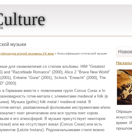
ulture
РА
ской музыки
Новое
 субкультура второй половины ХХ века
» Классификация готической музыки
Наскаль
рные для ознакомления со стилем альбомы: HIM "Greatest
) and "Razorblade Romance" (2000), Alice 2 "Brave New World"
" (2001), Entwine "Gone" (2001), Schock "Erwacht" (2000), The
" (2003).
 в Германии вместе с появлением групп Corvus Corax и In
- разновидность готик-метала с элементами medieval и folk (в
и). Музыка (gothic) folk metal / medieval metal: В
 готик-метал, разбавленный фолковыми инструментами и/или
Обращен
вокалист поет речитативом или вся группа поет хором.
искусств
вьем и его атмосферой. В музыке присутствует некоторое
время. И
nzwut) или же отсутствует вокал (Corvus Corax) или есть
прошлом
ументов (Letzte Instanz). Родоначальниками стиля можно