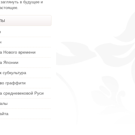
 заглянуть в будущее и
настоящее.
лы
я
н
ра Нового времени
ра Японии
к субкультура
тво граффити
а средневековой Руси
алы
айта