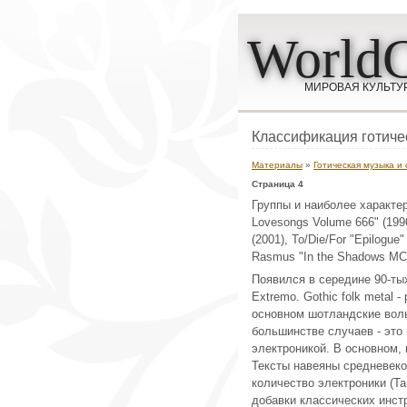
WorldC
МИРОВАЯ КУЛЬТУ
Классификация готиче
Материалы
»
Готическая музыка и
Страница 4
Группы и наиболее характе
Lovesongs Volume 666" (1996
(2001), To/Die/For "Epilogue
Rasmus "In the Shadows MCD
Появился в середине 90-тых
Extremo. Gothic folk metal 
основном шотландские волынк
большинстве случаев - это
электроникой. В основном, 
Тексты навеяны средневеко
количество электроники (Ta
добавки классических инстр