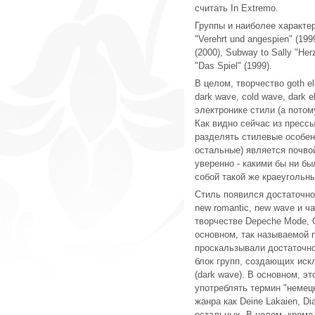
считать In Extremo.
Группы и наиболее характе
"Verehrt und angespien" (199
(2000), Subway to Sally "Herz
"Das Spiel" (1999).
В целом, творчество goth el
dark wave, cold wave, dark e
электронике стили (а потому
Как видно сейчас из прессы
разделять стилевые особенн
остальные) является почво
уверенно - какими бы ни бы
собой такой же краеугольны
Стиль появился достаточно 
new romantic, new wave и ча
творчестве Depeche Mode, G
основном, так называемой n
проскальзывали достаточн
блок групп, создающих иск
(dark wave). В основном, э
употреблять термин "немецк
жанра как Deine Lakaien, Di
остальных. В целом, кроме