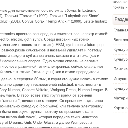
желание
понять 
рные для ознакомления со стилем альбомы: In Extremo
9), Tanzwut "Tanzwut" (1999), Tanzwut "Labyrinth der Sinne"
Разде
blut" (2001), Corvus Corax "Tempi Antikii" (1999), Letzte Instanz
Главна
ectronics проектов разнородно и сочетает весь спектр стилей:
lectro, electro, goth synth. Среди пограничных готик-
Вавило
 многими относимых в готике): EBM, synth pop и future pop.
Культу
 разнообразие суб-жанров и названий удивляет и поэтому,
ости каждого суб-жанра очень сложно и эта тема (как и
Культу
й бесчисленных споров. Одно можно сказать на сегодня
ли основы различной готик-электроники, сейчас она являет
Панк ка
й элемент готики (готик-сцены) как и стили-прародители.
Искусс
давно, в середине 80-тых, и корни его нужно искать в стилях
стично среди групп-основателей industrial, в частности - в
Культур
ary Numan, Cabaret Voltaire, Wolgang Press, Human League. В
ew wave. В творчестве этих групп время от времени
Матери
о "мрачные", печальные мелодии. Со временем выделился
лючительно холодную (cold wave) или темную электронику
Карта с
то были немецкие группы, поэтому со временим стали
ая школа dark wave", которая породила таких монстров
ary of Dreams, Girls Under Glass, а далее Wumpscut и
 перечисленных коллективов можно назвать также много