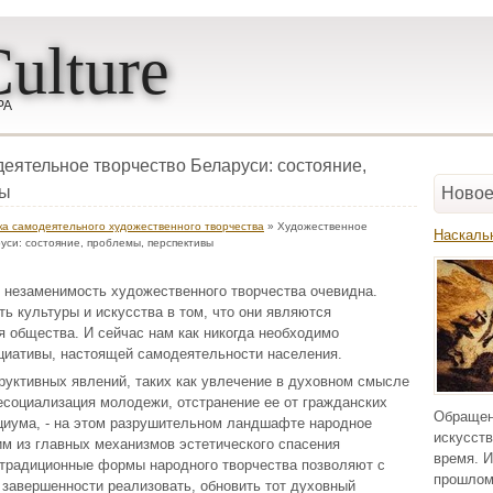
ulture
РА
еятельное творчество Беларуси: состояние,
вы
Новое
ка самодеятельного художественного творчества
» Художественное
Наскаль
уси: состояние, проблемы, перспективы
 незаменимость художественного творчества очевидна.
ь культуры и искусства в том, что они являются
 общества. И сейчас нам как никогда необходимо
циативы, настоящей самодеятельности населения.
руктивных явлений, таких как увлечение в духовном смысле
социализация молодежи, отстранение ее от гражданских
Обращен
оциума, - на этом разрушительном ландшафте народное
искусств
им из главных механизмов эстетического спасения
время. И
 традиционные формы народного творчества позволяют с
прошлом
 завершенности реализовать, обновить тот духовный