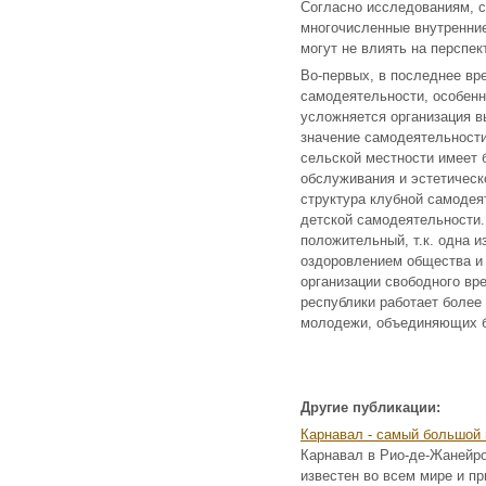
Согласно исследованиям, с
многочисленные внутренние
могут не влиять на перспек
Во-первых, в последнее вр
самодеятельности, особенно
усложняется организация в
значение самодеятельности
сельской местности имеет 
обслуживания и эстетическ
структура клубной самодея
детской самодеятельности.
положительный, т.к. одна 
оздоровлением общества и 
организации свободного вр
республики работает более
молодежи, объединяющих бол
Другие публикации:
Карнавал - самый большой
Карнавал в Рио-де-Жанейро
известен во всем мире и п