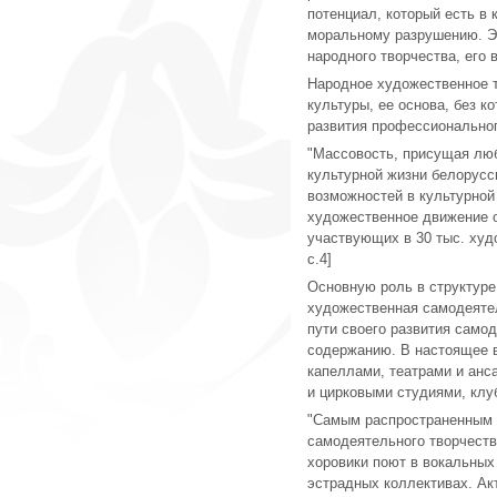
потенциал, который есть в
моральному разрушению. Эт
народного творчества, его 
Народное художественное т
культуры, ее основа, без 
развития профессиональног
"Массовость, присущая люб
культурной жизни белорусс
возможностей в культурной
художественное движение о
участвующих в 30 тыс. худ
с.4]
Основную роль в структуре
художественная самодеятел
пути своего развития самод
содержанию. В настоящее 
капеллами, театрами и ан
и цирковыми студиями, клу
"Самым распространенным в
самодеятельного творчества
хоровики поют в вокальных
эстрадных коллективах. Ак