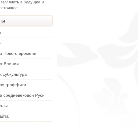
 заглянуть в будущее и
настоящее.
лы
я
н
ра Нового времени
ра Японии
к субкультура
тво граффити
а средневековой Руси
алы
айта