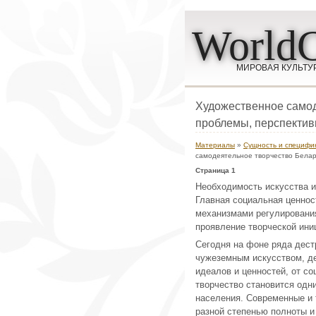
WorldC
МИРОВАЯ КУЛЬТУ
Художественное самод
проблемы, перспекти
Материалы
»
Сущность и специфи
самодеятельное творчество Белар
Страница 1
Необходимость искусства и
Главная социальная ценност
механизмами регулирования
проявление творческой ини
Сегодня на фоне ряда дест
чужеземным искусством, де
идеалов и ценностей, от с
творчество становится одн
населения. Современные и
разной степенью полноты и