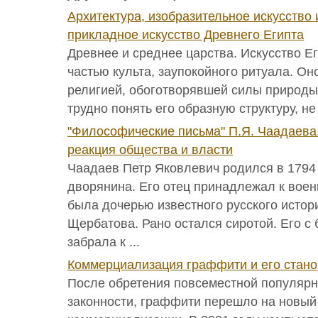
Архитектура, изобразительное искусство 
прикладное искусство Древнего Египта
Древнее и среднее царства. Искусство Е
частью культа, заупокойного ритуала. Оно
религией, обоготворявшей силы природы 
трудно понять его образную структуру, не
"Философические письма" П.Я. Чаадаева.
реакция общества и власти
Чаадаев Петр Яковлевич родился в 1794 г
дворянина. Его отец принадлежал к воен
была дочерью известного русского истор
Щербатова. Рано остался сиротой. Его с
забрала к ...
Коммерциализация граффити и его стано
После обретения повсеместной популярн
законности, граффити перешло на новый