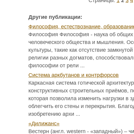
Страницы:
1
2
3
4
Другие публикации:
Философия, естествознание, образовани
Философия Философия - наука об общих 
человеческого общества и мышления. Ос
культуры, такие как отсутствие замкнутой
религии разных догматов, способствова
философии от рели ...
Система аркбутанов и контрфорсов
Каркасная система готической архитектур
конструктивных строительных приёмов, п
которая позволила изменить нагрузки в з
облегчить его стены и перекрытия. Благ
изобретению архи ...
«Дилижанс»
Вестерн (англ. western - «западный») – ч