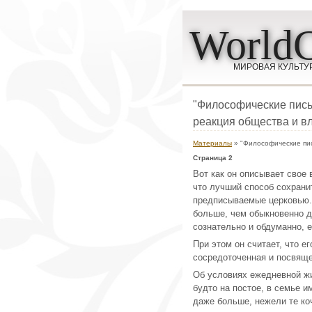
WorldC
МИРОВАЯ КУЛЬТУ
"Философические пись
реакция общества и в
Материалы
» "Философические пис
Страница 2
Вот как он описывает свое 
что лучший способ сохрани
предписываемые церковью. 
больше, чем обыкновенно д
сознательно и обдуманно, 
При этом он считает, что е
сосредоточенная и посвящ
Об условиях ежедневной жиз
будто на постое, в семье и
даже больше, нежели те коч