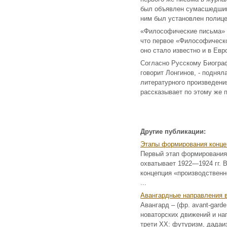
был объявлен сумасшедшим,
ним был установлен полице
«Философические письма» 
что первое «Философическо
оно стало известно и в Евр
Согласно Русскому Биограф
говорит Лонгинов, - поднял
литературного произведения
рассказывает по этому же 
Другие публикации:
Этапы формирования конце
Первый этап формирования
охватывает 1922—1924 гг. 
концепция «производственн
...
Авангардные направления в
Авангард – (фр. аvant-gard
новаторских движений и на
трети XX: футуризм, дадаиз