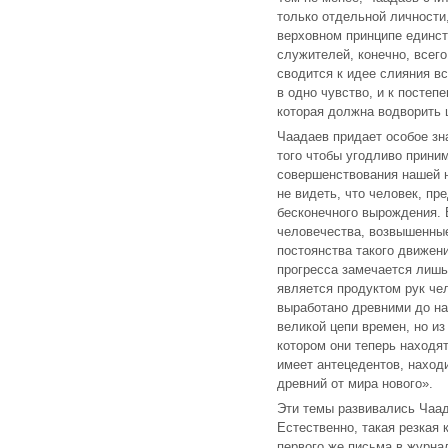
только отдельной личности,
верховном принципе единст
служителей, конечно, всего
сводится к идее слияния в
в одно чувство, и к посте
которая должна водворить 
Чаадаев придает особое зн
того чтобы угодливо прини
совершенствования нашей н
не видеть, что человек, пр
бесконечного вырождения. 
человечества, возвышенные
постоянства такого движен
прогресса замечается лишь
является продуктом рук чел
выработано древними до на
великой цепи времен, но из
котором они теперь находят
имеет антецедентов, наход
древний от мира нового».
Эти темы развивались Чаа
Естественно, такая резкая 
первого же письма в журна