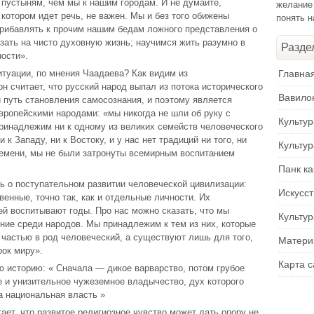
 пустыням, чем мы к нашим городам. И не думайте,
желание
 котором идет речь, не важен. Мы и без того обижены
понять 
рибавлять к прочим нашим бедам ложного представления о
язать на чисто духовную жизнь; научимся жить разумно в
Разде
ости».
итуации, по мнения Чаадаева? Как видим из
Главна
н считает, что русский народ выпал из потока исторического
Вавило
й путь становления самосознания, и поэтому является
вропейскими народами: «мы никогда не шли об руку с
Культу
ринадлежим ни к одному из великих семейств человеческого
к Западу, ни к Востоку, и у нас нет традиций ни того, ни
Культу
времени, мы не были затронуты всемирным воспитанием
Панк ка
 о поступательном развитии человеческой цивилизации:
Искусс
енные, точно так, как и отдельные личности. Их
ей воспитывают годы. Про нас можно сказать, что мы
Культур
ние среди народов. Мы принадлежим к тем из них, которые
 частью в род человеческий, а существуют лишь для того,
Матери
рок миру».
Карта с
ю историю: « Сначала — дикое варварство, потом грубое
е и унизительное чужеземное владычество, дух которого
 национальная власть »
ает, что развитое религиозное чувство может дать опору не