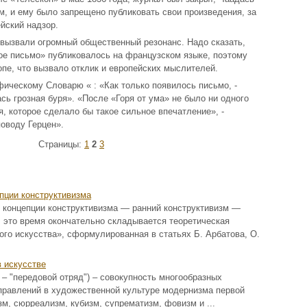
 и ему было запрещено публиковать свои произведения, за
йский надзор.
вызвали огромный общественный резонанс. Надо сказать,
е письмо» публиковалось на французском языке, поэтому
опе, что вызвало отклик и европейских мыслителей.
ическому Словарю « : «Как только появилось письмо, -
ась грозная буря». «После «Горя от ума» не было ни одного
, которое сделало бы такое сильное впечатление», -
поводу Герцен».
Страницы:
1
2
3
пции конструктивизма
 концепции конструктивизма — ранний конструктивизм —
В это время окончательно складывается теоретическая
ого искусства», сформулированная в статьях Б. Арбатова, О.
 искусстве
e – "передовой отряд") – совокупность многообразных
правлений в художественной культуре модернизма первой
м, сюрреализм, кубизм, супрематизм, фовизм и ...