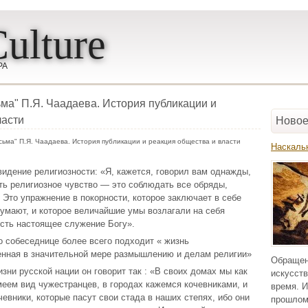
ulture
РА
ма" П.Я. Чаадаева. История публикации и
ласти
Новое
ьма" П.Я. Чаадаева. История публикации и реакция общества и власти
Наскаль
видение религиозности: «Я, кажется, говорил вам однажды,
ть религиозное чувство — это соблюдать все обряды,
Это упражнение в покорности, которое заключает в себе
умают, и которое величайшие умы возлагали на себя
есть настоящее служение Богу».
го собеседнице более всего подходит « жизнь
енная в значительной мере размышлению и делам религии»
Обращен
ни русской нации он говорит так : «В своих домах мы как
искусств
меем вид чужестранцев, в городах кажемся кочевниками, и
время. И
евники, которые пасут свои стада в наших степях, ибо они
прошлом