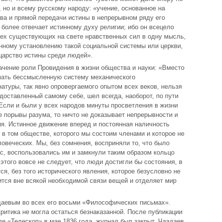
 но и всему русскому народу: «учение, основанное на
ва и прямой передачи истины в непрерывном ряду его
 более отвечает истинному духу религии; ибо он всецело
сех существующих на свете нравственных сил в одну мысль,
пенному установлению такой социальной системы или церкви,
царство истины среди людей».
ачение роли Провидения в жизни общества и науки: «Вместо
мать бессмысленную систему механического
атуры, так явно опровергаемого опытом всех веков, нельзя
едоставленный самому себе, шел всегда, наоборот, по пути
Если и были у всех народов минуты просветления в жизни
 порывы разума, то ничто не доказывает непрерывности и
ия. Истинное движение вперед и постоянная наличность
 в том обществе, которого мы состоим членами и которое не
овеческих. Мы, без сомнения, восприняли то, что было
с, воспользовались им и замкнули таким образом кольцо
 этого вовсе не следует, что люди достигли бы состояния, в
ся, без того исторического явления, которое безусловно не
ится вне всякой необходимой связи вещей и отделяет мир
даевым во всех его восьми «Философических письмах».
критика не могла остаться безнаказанной. После публикации
ле «Телескоп» в мае 1836 года, журнал был закрыт, Чаадаев