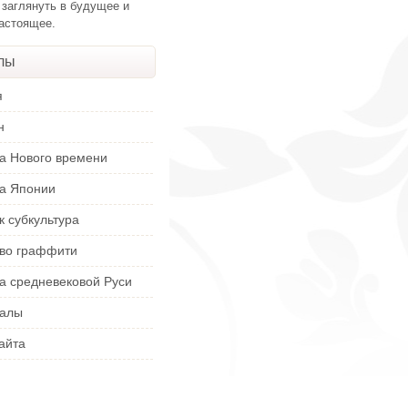
 заглянуть в будущее и
настоящее.
лы
я
н
ра Нового времени
ра Японии
к субкультура
тво граффити
а средневековой Руси
алы
айта