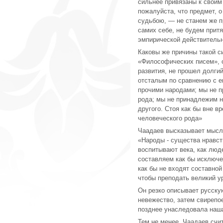
сильнее привязаны к своим
пожалуйста, что предмет, о
судьбою, — не станем же п
самих себе, не будем прит
эмпирической действительн
Каковы же причины такой с
«Философических писем», о
развития, не прошел долги
отсталым по сравнению с е
прочими народами; мы не п
рода; мы не принадлежим ни 
другого. Стоя как бы вне 
человеческого рода»
Чаадаев высказывает мысль
«Народы - существа нравств
воспитывают века, как люд
составляем как бы исключе
как бы не входят составной
чтобы преподать великий у
Он резко описывает русску
невежество, затем свирепо
позднее унаследовала наша
Тем не менее, Чаадаев счит