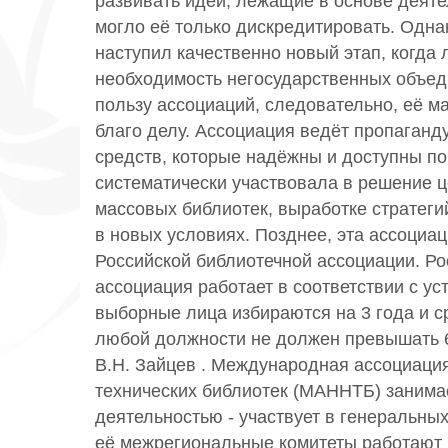
развивать идеи, лежащие в основе деяте
могло её только дискредитировать. Однак
наступил качественно новый этап, когда
необходимость негосударственных объед
пользу ассоциаций, следовательно, её м
благо делу. Ассоциация ведёт пропаганд
средств, которые надёжны и доступны п
систематически участвовала в решение 
массовых библиотек, выработке стратеги
в новых условиях. Позднее, эта ассоциа
Российской библиотечной ассоциации. Ро
ассоциация работает в соответствии с уст
выборные лица избираются на 3 года и с
любой должности не должен превышать 6
В.Н. Зайцев . Международная ассоциация
технических библиотек (МАННТБ) заним
деятельностью - участвует в генеральн
её межрегиональные комитеты работают 