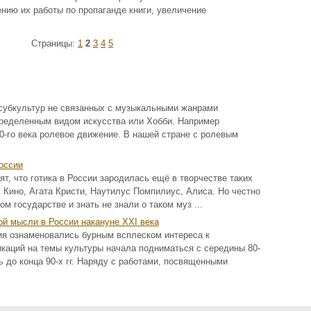
ению их работы по пропаганде книги, увеличение
Страницы:
1
2
3
4
5
убкультур не связанных с музыкальными жанрами
пределенным видом искусства или Хобби. Например
0-го века ролевое движение. В нашей стране с ролевым
России
т, что готика в России зародилась ещё в творчестве таких
к Кино, Агата Кристи, Наутилус Помпилиус, Алиса. Но честно
ом государстве и знать не знали о таком муз ...
ой мысли в России накануне XXI века
ия ознаменовались бурным всплеском интереса к
икаций на темы культуры начала подниматься с середины 80-
ть до конца 90-х гг. Наряду с работами, посвященными