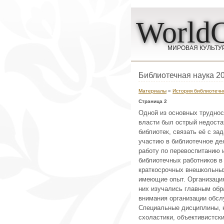
WorldC
МИРОВАЯ КУЛЬТУ
Библиотечная наука 20
Материалы
»
История библиотечн
Страница 2
Одной из основных труднос
власти был острый недостат
библиотек, связать её с за
участию в библиотечное де
работу по перевоспитанию 
библиотечных работников в
краткосрочных внешкольных
имеющие опыт. Организация
них изучались главным обр
внимания организации обсл
Специальные дисциплины, к
схоластики, объективистск