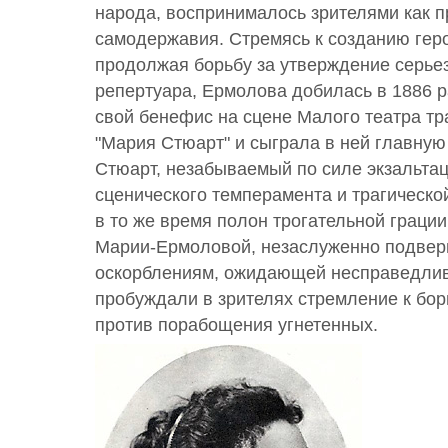
народа, воспринималось зрителями как п
самодержавия. Стремясь к созданию геро
продолжая борьбу за утверждение серьез
репертуара, Ермолова добилась в 1886 р
свой бенефис на сцене Малого театра т
"Мария Стюарт" и сыграла в ней главную
Стюарт, незабываемый по силе экзальтац
сценического темперамента и трагическо
в то же время полон трогательной грации
Марии-Ермоловой, незаслуженно подве
оскорблениям, ожидающей несправедлив
пробуждали в зрителях стремление к борь
против порабощения угнетенных.