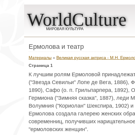
WorldCulture
МИРОВАЯ КУЛЬТУРА
Ермолова и театр
Материалы
»
Великая русская актриса - М.Н. Ермол
Страница 1
К лучшим ролям Ермоловой принадлежат
("Звезда Севильи" Лопе де Вега, 1886), Ф
1890), Сафо (о. п. Грильпарпера, 1892), 
Гермиона ("Зимняя сказка", 1887), леди Ма
Волумния ("Кориолан" Шекспира, 1902) и д
Ермолова создала галерею женских обра
современниц, получивших нарицательно
"ермоловских женщин".