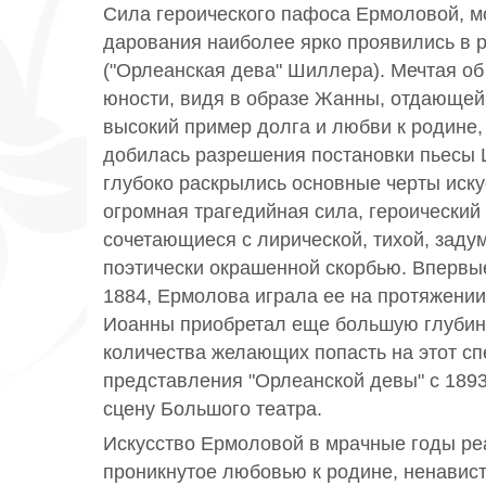
Сила героического пафоса Ермоловой, м
дарования наиболее ярко проявились в 
("Орлеанская дева" Шиллера). Мечтая об
юности, видя в образе Жанны, отдающей 
высокий пример долга и любви к родине
добилась разрешения постановки пьесы 
глубоко раскрылись основные черты иск
огромная трагедийная сила, героический 
сочетающиеся с лирической, тихой, заду
поэтически окрашенной скорбью. Впервые
1884, Ермолова играла ее на протяжении 
Иоанны приобретал еще большую глубину
количества желающих попасть на этот сп
представления "Орлеанской девы" с 189
сцену Большого театра.
Искусство Ермоловой в мрачные годы реа
проникнутое любовью к родине, ненавис