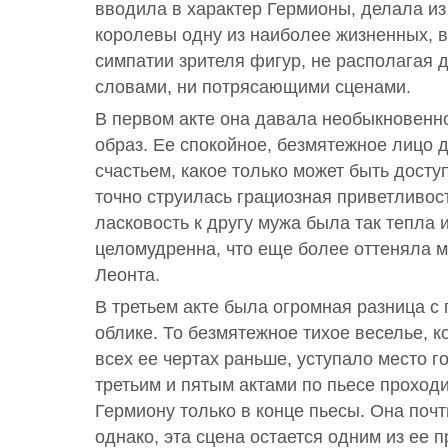
вводила в характер Гермионы, делала из
королевы одну из наиболее жизненных,
симпатии зрителя фигур, не располагая 
словами, ни потрясающими сценами.
В первом акте она давала необыкновенн
образ. Ее спокойное, безмятежное лицо 
счастьем, какое только может быть дост
точно струилась грациозная приветливос
ласковость к другу мужа была так тепла и
целомудренна, что еще более оттеняла 
Леонта.
В третьем акте была огромная разница с
облике. То безмятежное тихое веселье, к
всех ее чертах раньше, уступало место г
третьим и пятым актами по пьесе проходи
Гермиону только в конце пьесы. Она почти
однако, эта сцена остается одним из ее 