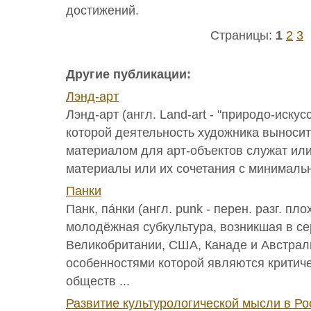
достижений.
Страницы:
1
2
3
Другие публикации:
Лэнд-арт
Лэнд-арт (англ. Land-art - "природо-искусс
которой деятельность художника выносит
материалом для арт-объектов служат ил
материалы или их сочетания с минимальн
Панки
Панк, па́нки (англ. punk - перен. разг. пло
молодёжная субкультура, возникшая в се
Великобритании, США, Канаде и Австрал
особенностями которой являются критич
обществ ...
Развитие культурологической мысли в Ро