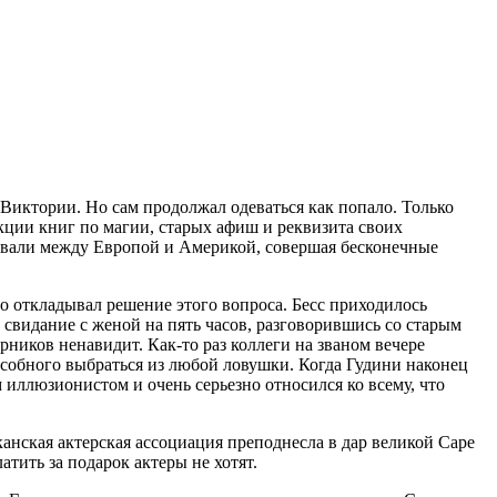
Виктории. Но сам продолжал одеваться как попало. Только
екции книг по магии, старых афиш и реквизита своих
ровали между Европой и Америкой, совершая бесконечные
нно откладывал решение этого вопроса. Бесс приходилось
 свидание с женой на пять часов, разговорившись со старым
иков ненавидит. Как-то раз коллеги на званом вечере
пособного выбраться из любой ловушки. Когда Гудини наконец
 иллюзионистом и очень серьезно относился ко всему, что
нская актерская ассоциация преподнесла в дар великой Саре
атить за подарок актеры не хотят.