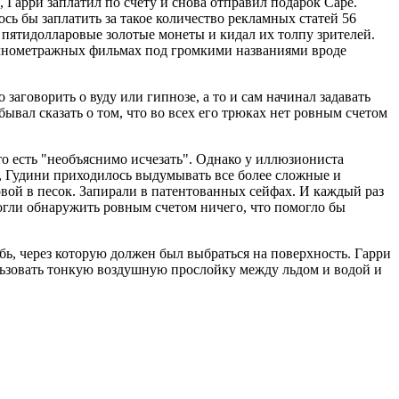
 Гарри заплатил по счету и снова отправил подарок Саре.
сь бы заплатить за такое количество рекламных статей 56
 пятидолларовые золотые монеты и кидал их толпу зрителей.
полнометражных фильмах под громкими названиями вроде
заговорить о вуду или гипнозе, а то и сам начинал задавать
бывал сказать о том, что во всех его трюках нет ровным счетом
 то есть "необъяснимо исчезать". Однако у иллюзиониста
, Гудини приходилось выдумывать все более сложные и
вой в песок. Запирали в патентованных сейфах. И каждый раз
могли обнаружить ровным счетом ничего, что помогло бы
бь, через которую должен был выбраться на поверхность. Гарри
пользовать тонкую воздушную прослойку между льдом и водой и