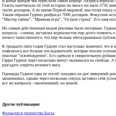
В конце концов чек переслали самой Бернар. Актриса вернула с
Газеты напечатали об этой истории ни много ни мало 3756 заме
тысяч долларов. А во время Первой мировой, выступая перед с
Таким образом Гудини разбросал 7000 долларов. Фокусник ис
"Мастер тайны", "Мрачная игра", "Остров страха". Его имя нос
Но самым действенным видом рекламы были интервью. Гудини все
вопросы - словом, заставлял журналистов еще долго помнить о 
ничего таинственного, что еще больше обескураживало публик
К тридцати пяти годам Гудини стал настолько знаменит, что в а
появлялось все больше последователей, которые вполне успеш
опасные "освобождения". Его одевали в смирительную рубашку
Гарри Гудини через несколько минут оказывался на свободе. А
разгадать секреты великого мага.
Однажды Гудини едва не погиб: находясь на дне замерзшей реки
запаниковал, однако через несколько секунд заставил себя ус
все же выбрался - окоченевший, но живой.
Другие публикации:
Фольклор в творчестве Босха