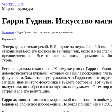
WorldCulture
Мировая культура
Гарри Гудини. Искусство маг
Материалы
» Гарри Гудини. Искусство магии против жульничества
Страница 3
Теперь деньги текли рекой. В Лондоне на первый свой большой
стараниями Бесс его костюм не выглядел так, будто в нем спа
предшественников. Все эти вещи пылились в огромном нью-йор
турне.
Бесс не радовала такая жизнь. К тому же у них с Гарри не был
довольствоваться куклами, которым она шила роскошные платья
фокусником. Злые языки утверждали, что Гарри симпатизирует
заперли знаменитого фокусника в туалете ресторана. Тот чуть 
выпустили, он набросился на шутников с кулаками. С тех пор н
затрагивало его репутацию.
Гарри активно занимался саморекламой и пользовался любым у
Бернар ее бронзовое изображение. Но когда пришел чек на 350 д