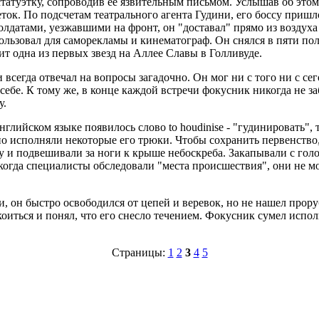
татуэтку, сопроводив ее язвительным письмом. Услышав об этом,
ток. По подсчетам театрального агента Гудини, его боссу пришло
олдатами, уезжавшими на фронт, он "доставал" прямо из воздуха
пользовал для саморекламы и кинематограф. Он снялся в пяти 
ит одна из первых звезд на Аллее Славы в Голливуде.
гда отвечал на вопросы загадочно. Он мог ни с того ни с сего 
себе. К тому же, в конце каждой встречи фокусник никогда не за
у.
нглийском языке появилось слово to houdinise - "гудинировать",
но исполняли некоторые его трюки. Чтобы сохранить первенство
 и подвешивали за ноги к крыше небоскреба. Закапывали с голо
 когда специалисты обследовали "места происшествия", они не 
, он быстро освободился от цепей и веревок, но не нашел прору
покоиться и понял, что его снесло течением. Фокусник сумел ис
Страницы:
1
2
3
4
5