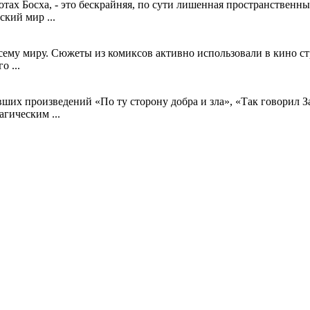
отах Босха, - это бескрайняя, по сути лишенная пространственны
кий мир ...
сему миру. Сюжеты из комиксов активно использовали в кино с
о ...
их произведений «По ту сторону добра и зла», «Так говорил З
гическим ...