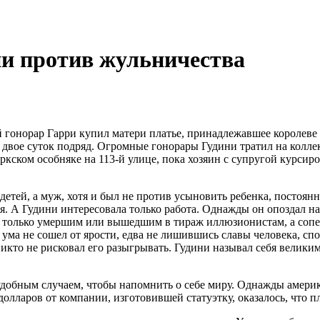
ии против жульничества
 гонорар Гарри купил матери платье, принадлежавшее королеве 
ли двое суток подряд. Огромные гонорары Гудини тратил на колл
кском особняке на 113-й улице, пока хозяин с супругой курси
о детей, а муж, хотя и был не против усыновить ребенка, постоя
. А Гудини интересовала только работа. Однажды он опоздал на
 только умершим или вышедшим в тираж иллюзионистам, а соперн
с ума не сошел от ярости, едва не лишившись славы человека, с
икто не рисковал его разыгрывать. Гудини называл себя великим
добным случаем, чтобы напомнить о себе миру. Однажды америка
олларов от компании, изготовившей статуэтку, оказалось, что пл