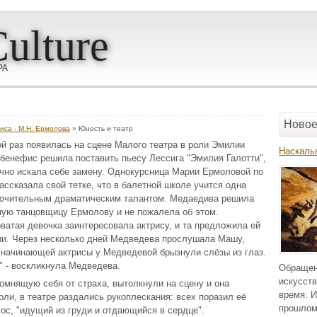
ulture
РА
Новое
риса - М.Н. Ермолова
» Юность и театр
ой раз появилась на сцене Малого театра в роли Эмилии
Наскаль
 бенефис решила поставить пьесу Лессига "Эмилия Галотти",
очно искала себе замену. Однокурсница Марии Ермоловой по
ссказала свой тетке, что в балетной школе учится одна
ючительным драматическим талантом. Медаедива решила
ную танцовщицу Ермолову и не пожалела об этом.
ватая девочка заинтересовала актрису, и та предложила ей
ии. Через несколько дней Медведева прослушала Машу,
 начинающей актрисы у Медведевой брызнули слёзы из глаз.
" - воскликнула Медведева.
Обращен
искусств
омнящую себя от страха, вытолкнули на сцену и она
время. И
ли, в театре раздались рукоплескания: всех поразил её
прошлом
ос, "идущий из груди и отдающийся в сердце".