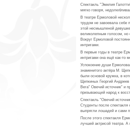
Спектакль "Эмилия Галотти
мягко говоря, недолюбливал
В театре Ермоловой нескол
трудом не завоевала себе 
этой несмышленой девушке
великолепным голосом, но 
Вокруг Ермоловой постоянн
интригами.
В первые годы в театре Ерм
интригами она ещё как-то 
Успокоение души Ермолова
знаменитого актёра М. Щеп
были основой кружка, в ко
Щепкиных Георгий Андреев
Вега" Овечий источник" и 
призывающей народ к восс
Спектакль "Овечий источни
Студенты после спектакля 
выпрягли лошадей и сами по
После этого спектакля Ерм
лучшей актрисой театра. А