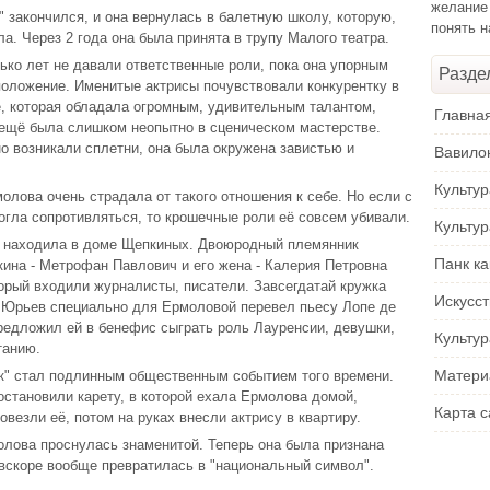
желание
" закончился, и она вернулась в балетную школу, которую,
понять 
а. Через 2 года она была принята в трупу Малого театра.
ько лет не давали ответственные роли, пока она упорным
Разде
положение. Именитые актрисы почувствовали конкурентку в
, которая обладала огромным, удивительным талантом,
Главна
ещё была слишком неопытно в сценическом мастерстве.
о возникали сплетни, она была окружена завистью и
Вавило
Культу
олова очень страдала от такого отношения к себе. Но если с
могла сопротивляться, то крошечные роли её совсем убивали.
Культу
 находила в доме Щепкиных. Двоюродный племянник
Панк ка
кина - Метрофан Павлович и его жена - Калерия Петровна
торый входили журналисты, писатели. Завсегдатай кружка
Искусс
 Юрьев специально для Ермоловой перевел пьесу Лопе де
предложил ей в бенефис сыграть роль Лауренсии, девушки,
Культур
танию.
Матери
к" стал подлинным общественным событием того времени.
остановили карету, в которой ехала Ермолова домой,
Карта с
везли её, потом на руках внесли актрису в квартиру.
олова проснулась знаменитой. Теперь она была признана
 вскоре вообще превратилась в "национальный символ".