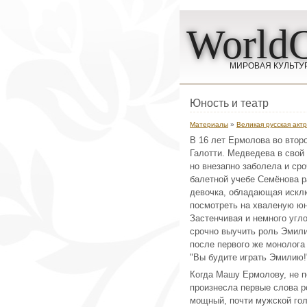
WorldC
МИРОВАЯ КУЛЬТУ
Юность и театр
Материалы
»
Великая русская акт
В 16 лет Ермолова во втор
Галотти. Медведева в свой
но внезапно заболела и ср
балетной учебе Семёнова ра
девочка, обладающая искл
посмотреть на хваленую ю
Застенчивая и немного угло
срочно выучить роль Эмил
после первого же монолога
"Вы будите играть Эмилию!
Когда Машу Ермолову, не п
произнесла первые слова ро
мощный, почти мужской гол