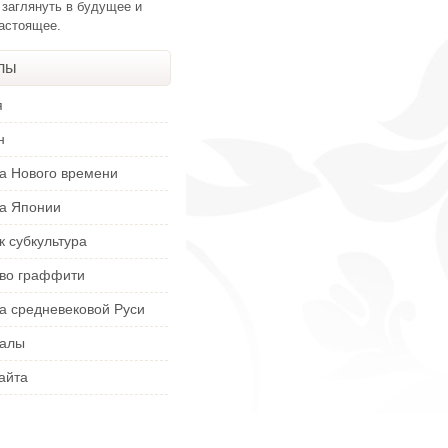
 заглянуть в будущее и
настоящее.
лы
я
н
ра Нового времени
ра Японии
к субкультура
тво граффити
а средневековой Руси
алы
айта