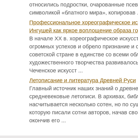
относились подростки, очарованные псе
символикой «блатного мира», копировав .
Профессиональное хореографическое иск
Ингушей как яркое воплощение образа го
В начале XX в. хореографическое искусс
огромных успехов и обрело признание и 
советской стране в единстве со всеми о
художественного творчества развивалось
Чеченское искусст ...
Летописание и литература Древней Руси
Главный источник наших знаний о древне
средневековые летописи. В архивах, биб
насчитывается несколько сотен, но по су
которую писали сотни авторов, начав свой
окончив его ...