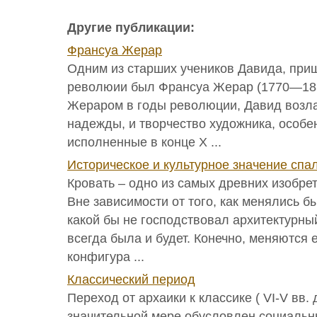
Другие публикации:
Франсуа Жерар
Одним из старших учеников Давида, при
революии был Франсуа Жерар (1770—183
Жераром в годы революции, Давид возла
надежды, и творчество художника, особе
исполненные в конце X ...
Историческое и культурное значение спа
Кровать – одно из самых древних изобре
Вне зависимости от того, как менялись бы
какой бы не господствовал архитектурный
всегда была и будет. Конечно, меняются 
конфигура ...
Классический период
Переход от архаики к классике ( VI-V вв. д
значительной мере обусловлен социальн