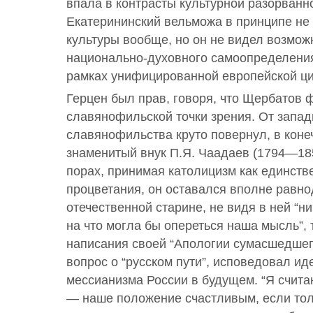
впала в контрасты культурной разорванн
Екатерининский вельможа в принципе не
культуры вообще, но он не видел возмож
национально-духовного самоопределения
рамках унифицированной европейской ц
Герцен был прав, говоря, что Щербатов 
славянофильской точки зрения. От запад
славянофильства круто повернул, в конеч
знаменитый внук П.Я. Чаадаев (1794—18
порах, принимая католицизм как единств
процветания, он оставался вполне равн
отечественной старине, не видя в ней “н
на что могла бы опереться наша мысль”, 
написания своей “Апологии сумасшедшего
вопрос о “русском пути”, исповедовал и
мессианизма России в будущем. “Я счита
— наше положение счастливым, если то