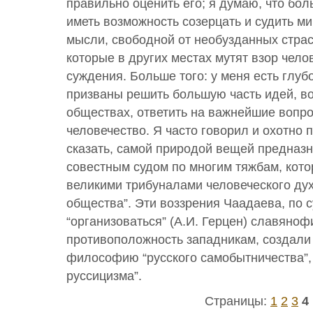
правильно оценить его; я думаю, что б
иметь возможность созерцать и судить м
мысли, свободной от необузданных страс
которые в других местах мутят взор чело
суждения. Больше того: у меня есть глуб
призваны решить большую часть идей, в
обществах, ответить на важнейшие вопро
человечество. Я часто говорил и охотно 
сказать, самой природой вещей предназ
совестным судом по многим тяжбам, кот
великими трибуналами человеческого дух
общества”. Эти воззрения Чаадаева, по с
“организоваться” (А.И. Герцен) славяноф
противоположность западникам, создали
философию “русского самобытничества”, 
руссицизма”.
Страницы:
1
2
3
4