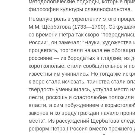
методологические подходы, которые при
философии культуры славянофильства.
Немалую роль в укреплении этого процес
М.М. Щербатова (1733—1790). Сокрушаясь
со времени Петра так скоро “повредилис
России”, он замечал: “Науки, художества 
процветать, торговля начала ее обогаща
россияне — из бородатых в гладкие, из 
короткополые, стали сообщительное и п
известны им учинились. Но тогда же иск
к вере стала исчезать, таинства стали вп
твердость уменьшилась, уступая место 
лести, роскошь и сластолюбие положили
власти, а сим побуждением и корыстолю
законов и ко вреду граждан начало прон
места”. Из рассуждений Щербатова следо
реформ Петра I Россия вместо прежнего