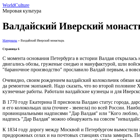
WorldCulture
Мировая культура
Валдайский Иверский монас
Материалы
» Валдайский Иверский монастырь
Страница 6
С момента основания Петербурга в истории Валдая открылась н
двигались обозы, груженые снедью и мануфактурой, шли войска
"бараночное производство" прославило Валдай первым, а вовсе 
Очевидно, своим рождением валдайский колокольчик обязан к
да ремонтом экипажей. Надо сказать, что во второй половине X
кузнечные работы. Работали валдайские кузнецы и для Иверск
В 1770 году Екатерина II присвоила Валдаю статус города, дар
и его колокольцах шла (точнее - звенела) по всей России. На
провинциальными надписями "Дар Валдая" или "Кого люблю, тог
надпись "Дар Валдая" можно обнаружить на совсем "невалдайск
К 1834 году дорогу между Москвой и Петербургом вымостили 
придорожных селах и на почтовых станциях стала замирать. Пер