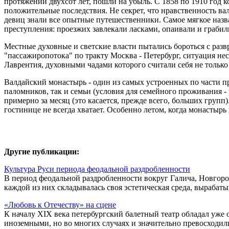
протяжении двухсот лет, пошли на убыль. С 1858 по 1910 год к
положительные последствия. Не секрет, что нравственность ва
девиц знали все опытные путешественники. Самое мягкое назва
преступления: проезжих завлекали ласками, опаивали и грабил
Местные духовные и светские власти пытались бороться с разв
"пассажиропотока" по тракту Москва - Петербург, ситуация не
Лаврентия, духовными чадами которого считали себя не только
Валдайский монастырь - один из самых устроенных по части пр
паломников, так и семьи (условия для семейного проживания -
примерно за месяц (это касается, прежде всего, больших групп
гостинице не всегда хватает. Особенно летом, когда монастырь
Другие публикации:
Культура Руси периода феодальной раздробленности
В период феодальной раздробленности вокруг Галича, Новгор
каждой из них складывалась своя эстетическая среда, вырабатыв
«Любовь к Отечеству» на сцене
К началу XIX века петербургский балетный театр обладал уже
иноземными, но во многих случаях и значительно превосходили 