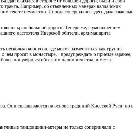
 Валдай оказался в стороне от большой дороги, были и свои
го тракта. Например, об отъявленных манерах валдайских
ном тексте неуместно. Иногда совершались здесь даже тяжелые
стоял на краю большой дороги. Теперь же, с уменьшением
гдашнего настоятеля Иверской обители, архимандрита
ь несколько корпусов, где могут разместиться как группы
о чем просят в монастыре, - предупреждать о приезде заранее,
е более популярным объектом паломничества, и мест в
а. Они складываются на основе традиций Киевской Руси, но в
лантливые танцовщики-актеры не только соперничали с