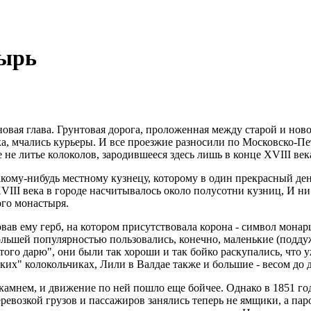
тырь
овая глава. Грунтовая дорога, проложенная между старой и нов
, мчались курьеры. И все проезжие разносили по Московско-Пет
не литье колоколов, зародившееся здесь лишь в конце XVIII век
акому-нибудь местному кузнецу, которому в один прекрасный д
VIII века в городе насчитывалось около полусотни кузниц, И ни о
ого монастыря.
овав ему герб, на котором присутствовала корона - символ монар
ибольшей популярностью пользовались, конечно, маленькие (подд
о дарю", они были так хороши и так бойко раскупались, что уж
их" колокольчиках, Лили в Валдае также и большие - весом до д
камнем, и движение по ней пошло еще бойчее. Однако в 1851 г
евозкой грузов и пассажиров занялись теперь не ямщики, а паро