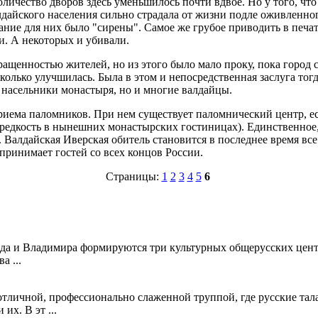
оличество дворов здесь уменьшилось почти вдвое. Но у того, что
лдайского населения сильно страдала от жизни подле оживленно
ние для них было "сирены". Самое же грубое приводить в печат
и. А некоторых и убивали.
ращенностью жителей, но из этого было мало проку, пока город 
сколько улучшилась. Была в этом и непосредственная заслуга то
 насельники монастыря, но и многие валдайцы.
иема паломников. При нем существует паломнический центр, ест
 редкость в нынешних монастырских гостиницах). Единственное, 
). Валдайская Иверская обитель становится в последнее время вс
 принимает гостей со всех концов России.
Страницы:
1
2
3
4
5
6
ода и Владимира формируются три культурных общерусских центр
а ...
 отличной, профессионально слаженной труппой, где русские та
их. В эт ...