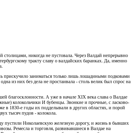
ой столицами, никогда не пустовала. Через Валдай непрерывно
ербургскому тракту славу о валдайских баранках. Да, именно
а.
ень прискучило заниматься только лишь лошадиными подковами
дна из них без дела не простаивала - столь велик был спрос на
шей благосклонности. А уже в начале XIX века слава о Валдае
ужные) колокольчики И бубенцы. Звонкие и прочные, с ласково-
е в 1830-е годы их подделывали в других областях, и порой
вух тысяч пудов - колокола.
оду пустили Николаевскую железную дорогу, и жизнь в бывших
возы. Ремесла и торговля, развивавшиеся в Валдае на