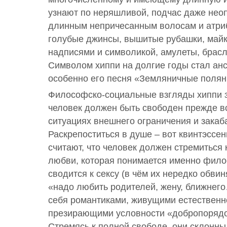
узнают по неряшливой, подчас даже нео
длинным непричесанным волосам и атриб
голубые джинсы, вышитые рубашки, майк
надписями и символикой, амулеты, брасле
Символом хиппи на долгие годы стал ан
особенно его песня «Земляничные полян
Философско-социальные взгляды хиппи з
человек должен быть свободен прежде вс
ситуациях внешнего ограничения и закаб
Раскрепоститься в душе – вот квинтэссен
считают, что человек должен стремиться 
любви, которая понимается именно фило
сводится к сексу (в чём их нередко обвин
«надо любить родителей, жену, ближнег
себя романтиками, живущими естественн
презирающими условности «добропорядо
Стремясь к полной свободе, они склонны