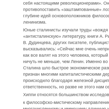
себя настоящими революционерами». Он
противопоставить «заштампованные» ло
глубине идей основоположников филосо
ленинизма.
Юные сталинисты изучали труды «вождя 
«антисталинскую» литературу, книги А. Р
В. Дудинцева, других писателе, публицис
высказывались: «Сейчас мне очень непри
как все валят на этого человека, которы
ничуть не меньше, чем Ленин. Именно в
Сталина шло быстрое экономическое раз
признан многими капиталистическими де
происходило благодаря железной дисципл
ответственность, но разве не этого нам с
Хиппи относятся большинством исследо
к философско-мистическому направлению
многочисленному и имеющему длинную и