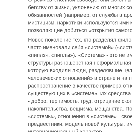
бегству от жизни, уклонению от многих с
обязанностей (например, от службы в ар
мистицизм, наркотики используются ими к
позволяющие добиться «открытия самого
Новое поколение тех, кто разделял фило
часто именовали себя «системой» («сист
«пиплз», «пиплы»). «Система» - это не 
структуры разношерстная неформальная 
которую входили люди, разделявшие це
человеческих отношений» в стране и на п
распространение в качестве примера от
существующих в «системе». Их средства
- добро, терпимость, труд, отрицание ско
накопительства, вещизма, мещанства. П
«системы», отношения в «системе» - св
предвестники, модель новой культуры, 
интернациональный характер.