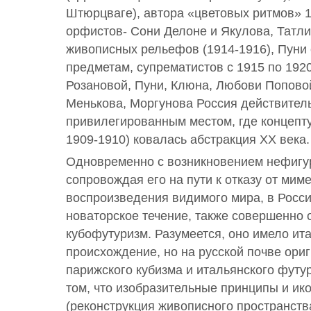
Штюрцваге), автора «цветовых ритмов» 1
орфистов- Сони Делоне и Якулова, Татли
живописных рельефов (1914-1916), Пуни
предметам, супрематистов с 1915 по 192
Розановой, Пуни, Клюна, Любови Попово
Менькова, Моргунова Россия действител
привилегированным местом, где концепту
1909-1910) ковалась абстракция XX века.
Одновременно с возникновением нефигур
сопровождая его на пути к отказу от мим
воспроизведения видимого мира, в Росси
новаторское течение, также совершенно 
кубофутуризм. Разумеется, оно имело ит
происхождение, но на русской почве ори
парижского кубизма и итальянского футу
том, что изобразительные принципы и ик
(реконструкция живописного пространств