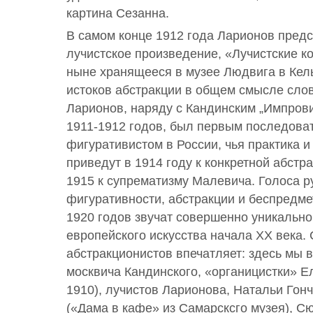
картина Сезанна.
В самом конце 1912 года Ларионов пред
лучистское произведение, «Лучистские к
ныне хранящееся в музее Людвига в Кель
истоков абстракции в общем смысле слова
Ларионов, наряду с Кандинским „Импров
1911-1912 годов, был первым последова
фигуративистом в России, чья практика и
приведут в 1914 году к конкретной абстр
1915 к супрематизму Малевича. Голоса р
фигуративности, абстракции и беспредмет
1920 годов звучат совершенно уникально
европейского искусства начала XX века. 
абстракционистов впечатляет: здесь мы 
москвича Кандинского, «органицистки» Е
1910), лучистов Ларионова, Натальи Гон
(«Дама в кафе» из Самарсксго музея), Сю