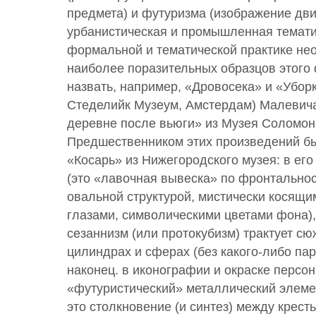
предмета) и футуризма (изображение дв
урбанистическая и промышленная темати
формальной и тематической практике не
наиболее поразительных образцов этого
назвать, например, «Дровосека» и «Уборк
Стеделийк Музеум, Амстердам) Малевича
деревне после вьюги» из Музея Соломон
Предшественником этих произведений бы
«Косарь» из Нижегородского музея: в ег
(это «лавочная вывеска» по фронтальнос
овальной структурой, мистически кося
глазами, символическими цветами фона),
сезаннизм (или протокубизм) трактует сю
цилиндрах и сферах (без какого-либо пар
наконец. в иконографии и окраске персо
«футуристический» металлический элеме
это столкновение (и синтез) между крест