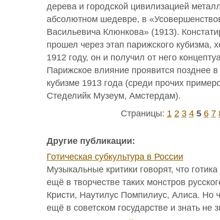
дерева и городской цивилизацией металл
абсолютном шедевре, в «Усовершенство
Васильевича Клюнкова» (1913). Констати
прошел через этап парижского кубизма, хо
1912 году, он и получил от него концепт
Парижское влияние проявится позднее в
кубизме 1913 года (среди прочих пример
Стеделийк Музеум, Амстердам).
Страницы:
1
2
3
4
5
6
7
Другие публикации:
Готическая субкультура в России
Музыкальные критики говорят, что готика
ещё в творчестве таких монстров русского
Кристи, Наутилус Помпилиус, Алиса. Но ч
ещё в советском государстве и знать не зн