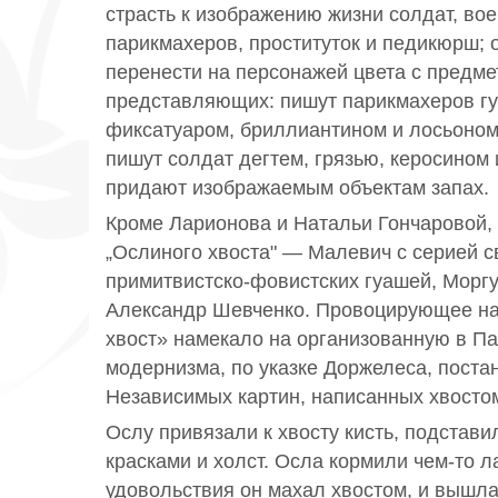
страсть к изображению жизни солдат, во
парикмахеров, проституток и педикюрш; 
перенести на персонажей цвета с предме
представляющих: пишут парикмахеров гу
фиксатуаром, бриллиантином и лосьоном
пишут солдат дегтем, грязью, керосином и
придают изображаемым объектам запах.
Кроме Ларионова и Натальи Гончаровой, 
„Ослиного хвоста" — Малевич с серией 
примитвистско-фовистских гуашей, Моргу
Александр Шевченко. Провоцирующее н
хвост» намекало на организованную в П
модернизма, по указке Доржелеса, поста
Независимых картин, написанных хвосто
Ослу привязали к хвосту кисть, подстави
красками и холст. Осла кормили чем-то л
удовольствия он махал хвостом, и вышла