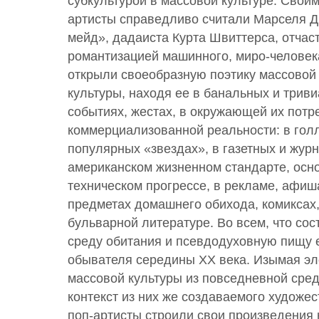
субкультурой в массовой культуре. Свои
артисты справедливо считали Марселя Д
мейд», дадаиста Курта Швиттерса, отчас
романтизацией машинного, миро-человек
открыли своеобразную поэтику массовой
культуры, находя ее в банальных и трив
событиях, жестах, в окружающей их потр
коммерциализованной реальности: в голл
популярных «звездах», в газетных и жур
американском жизненном стандарте, осн
техническом прогрессе, в рекламе, афишах
предметах домашнего обихода, комиксах,
бульварной литературе. Во всем, что со
среду обитания и псевдодуховную пищу 
обывателя середины XX века. Изымая э
массовой культуры из повседневной сре
контекст из них же создаваемого художес
поп-артисты строили свои произведения 