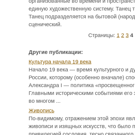
организованные во времени и пространс
единую художественную систему. Танец т
Танец подразделяется на бытовой (народ
сценический.
Страницы:
1
2
3
4
Другие публикации:
Культура начала 19 века
Начало 19 века — время культурного и д
России, которому (особенно вначале) сп
Александра I — политика «просвещенног
Главными историческими событиями его
во многом ...
Живопись
По-видимому, отражением этой эпохи явл
живописи и изящных искусств, что было 
привилегией сословия, тесно связанного 