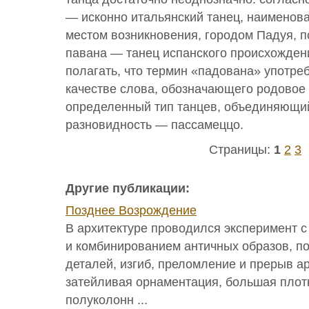
— исконно итальянский танец, наименова
местом возникновения, городом Падуя, п
павана — танец испанского происхожден
полагать, что термин «падована» употре
качестве слова, обозначающего родовое
определенный тип танцев, объединяющий
разновидность — пассамеццо.
Страницы:
1
2
3
Другие публикации:
Позднее Возрождение
В архитектуре проводился эксперимент с
и комбинированием античных образов, п
деталей, изгиб, преломление и прерыв а
затейливая орнаментация, большая плот
полуколонн ...