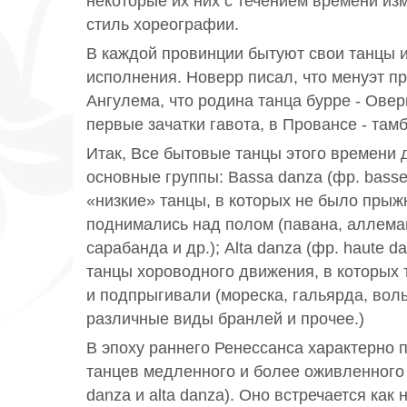
некоторые их них с течением времени из
стиль хореографии.
В каждой провинции бытуют свои танцы 
исполнения. Новерр писал, что менуэт пр
Ангулема, что родина танца бурре - Овер
первые зачатки гавота, в Провансе - там
Итак, Все бытовые танцы этого времени 
основные группы: Bassa danza (фр. basses
«низкие» танцы, в которых не было прыжк
поднимались над полом (павана, аллеман
сарабанда и др.); Alta danza (фр. haute d
танцы хороводного движения, в которых
и подпрыгивали (мореска, гальярда, воль
различные виды бранлей и прочее.)
В эпоху раннего Ренессанса характерно 
танцев медленного и более оживленного
danza и alta danza). Оно встречается как н