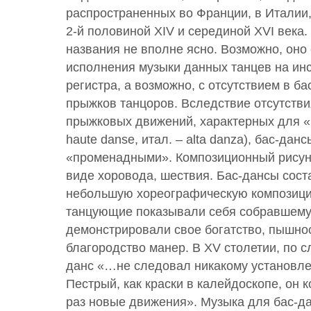
распространенных во Франции, в Италии
2-й половиной XIV и серединой XVI века
названия не вполне ясно. Возможно, оно 
исполнения музыки данных танцев на инс
регистра, а возможно, с отсутствием в б
прыжков танцоров. Вследствие отсутстви
прыжковых движений, характерных для «
haute danse, итал. – alta danza), бас-дан
«променадными». Композиционный рисуно
виде хоровода, шествия. Бас-дансы сост
небольшую хореографическую композици
танцующие показывали себя собравшему
демонстрировали свое богатство, пышно
благородство манер. В XV столетии, по сл
данс «…не следовал никакому установле
Пестрый, как краски в калейдоскопе, он 
раз новые движения». Музыка для бас-д