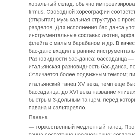
хоральный склад, обычно импровизирова
firmus. Свободной хореографии соответс
(открытая) музыкальная структура с про
разделов. Для исполнения бас-данса уп
инструментальные составы: лютня, арфа 
флейта с малым барабаном и др. В качес
бас-данс входил в ранние инструментал
Разновидности бас-данса: бассаданца —
итальянская разновидность бас-данса, п
Отличается более подвижным темпом; пи
итальянский танец XV века, темп еще бы
бассаданца, до XVI века название «пива
быстрым 3-дольным танцем, перед котор
павана и сальтарелло.
Павана
— торжественный медленный танец. Про
танца достаточно неоднозначно: согласн