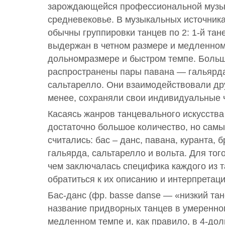
зарождающейся профессиональной музык
средневековье. В музыкальных источника
обычны группировки танцев по 2: 1-й та
выдержан в четном размере и медленном 
дольномразмере и быстром темпе. Больш
распространены пары павана — гальярд
сальтарелло. Они взаимодействовали друг
менее, сохраняли свои индивидуальные 
Касаясь жанров танцевального искусства
достаточно большое количество, но сам
считались: бас – данс, павана, куранта, 
гальярда, сальтарелло и вольта. Для тог
чем заключалась специфика каждого из 
обратиться к их описанию и интерпретаци
Бас-данс (фр. basse danse — «низкий та
название придворных танцев в умеренно
медленном темпе и, как правило, в 4-до