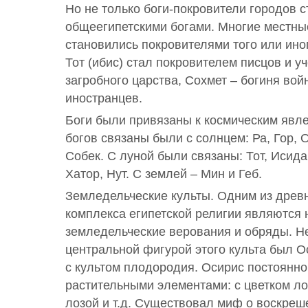
Но не только боги-покровители городов 
общеегипетскими богами. Многие местны
становились покровителями того или ино
Тот (ибис) стал покровителем писцов и у
загробного царства, Сохмет – богиня вой
иностранцев.
Боги были привязаны к космическим явл
богов связаны были с солнцем: Ра, Гор, 
Собек. С луной были связаны: Тот, Исида
Хатор, Нут. С землей – Мин и Геб.
Земледельческие культы. Одним из древ
комплекса египетской религии являются
земледельческие верования и обряды. Н
центральной фигурой этого культа был О
с культом плодородия. Осирис постоянно
растительными элементами: с цветком ло
лозой и т.д. Существовал миф о воскреш