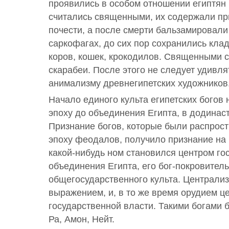
проявились в особом отношении египтян
считались священными, их содержали пр
почести, а после смерти бальзамировали
саркофагах, до сих пор сохранились кл
коров, кошек, крокодилов. Священными с
скарабеи. После этого не следует удивл
анимализму древнегипетских художников
Начало единого культа египетских богов
эпоху до объединения Египта, в додинас
Признание богов, которые были распрост
эпоху феодалов, получило признание на 
какой-нибудь ном становился центром го
объединения Египта, его бог-покровител
общегосударственного культа. Централиз
выражением, и, в то же время орудием ц
государственной власти. Такими богами б
Ра, Амон, Нейт.