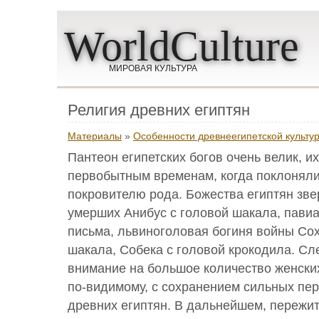
WorldCulture
МИРОВАЯ КУЛЬТУРА
Религия древних египтян
Материалы
»
Особенности древнеегипетской культу
Пантеон египетских богов очень велик, их
первобытным временам, когда поклонялис
покровителю рода. Божества египтян зве
умерших Анибус с головой шакала, павиан
письма, львиноголовая богиня войны Сох
шакала, Собека с головой крокодила. Сл
внимание на большое количество женских
по-видимому, с сохранением сильных пер
древних египтян. В дальнейшем, пережи