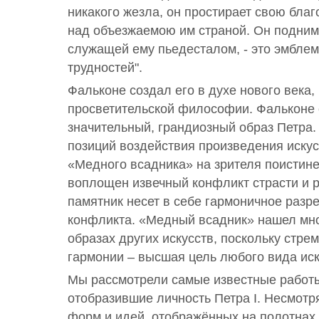
никакого жезла, он простирает свою бла
над объезжаемою им страной. Он поднима
служащей ему пьедесталом, - это эмбле
трудностей".
Фальконе создал его в духе нового века,
просветительской философии. Фальконе
значительный, грандиозный образ Петра.
позиций воздействия произведения искус
«Медного всадника» на зрителя поистине
воплощен извечный конфликт страсти и р
памятник несет в себе гармоничное разр
конфликта. «Медный всадник» нашел мно
образах других искусств, поскольку стре
гармонии – высшая цель любого вида иск
Мы рассмотрели самые известные работы 
отобразившие личность Петра I. Несмотр
форм и идей, отображённых на полотнах,