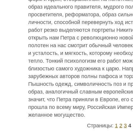
образ идеального правителя, мудрого по
просветителя, реформатора, образ силь
личности, способной перевернуть ход ис
работ резко выделяются портреты Никити
открыть нам Петра с революционно новой
полотен на нас смотрит обычный человек
и усталость, и мягкость, которому необх
тепло. Тонкий психологизм его работ мо
близостью самого художника к царю. Нап
зарубежных авторов полны пафоса и тор
Пышность одежд, символичность поз и п
образ, аналогичный славным европейски
значит, что Петра приняли в Европе, его
прошла по всему миру, Российская Импе
желанное могущество.
Страницы:
1
2
3
4