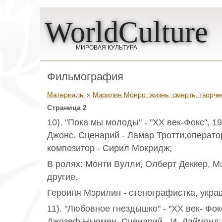
WorldCulture
МИРОВАЯ КУЛЬТУРА
Фильмография
Материалы
»
Мэрилин Монро: жизнь, смерть, творче
Страница 2
10). "Пока мы молоды" - "ХХ век-Фокс", 1
Джонс. Сценарий - Ламар Тротти;операто
композитор - Сирил Мокридж;
В ролях: Монти Вулли, Олберт Деккер, 
другие.
Героиня Мэрилин - стенографистка, укра
11). "Любовное гнездышко" - "ХХ век- Фокс
Джозеф Ньюмен. Сценарий - И. Даймонд;