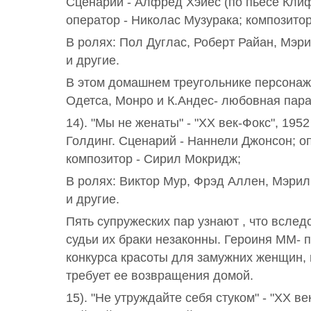
Сценарий - Алфред Хэйес (по пьесе Кли
оператор - Николас Музурака; композитор
В ролях: Пол Дуглас, Роберт Райан, Мэр
и другие.
В этом домашнем треугольнике персона
Одетса, Монро и К.Андес- любовная пара
14). "Мы не женаты" - "ХХ век-Фокс", 195
Голдинг. Сценарий - Наннели Джонсон; оп
композитор - Сирил Мокридж;
В ролях: Виктор Мур, Фрэд Аллен, Мэри
и другие.
Пять супружеских пар узнают , что всле
судьи их браки незаконны. Героиня ММ- 
конкурса красоты для замужних женщин, 
требует ее возвращения домой.
15). "Не утруждайте себя стуком" - "ХХ ве