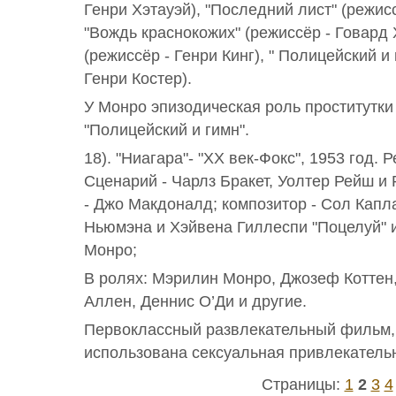
Генри Хэтауэй), "Последний лист" (режис
"Вождь краснокожих" (режиссёр - Говард 
(режиссёр - Генри Кинг), " Полицейский и 
Генри Костер).
У Монро эпизодическая роль проститутки
"Полицейский и гимн".
18). "Ниагара"- "ХХ век-Фокс", 1953 год. 
Сценарий - Чарлз Бракет, Уолтер Рейш и
- Джо Макдоналд; композитор - Сол Капл
Ньюмэна и Хэйвена Гиллеспи "Поцелуй" 
Монро;
В ролях: Мэрилин Монро, Джозеф Коттен,
Аллен, Деннис О’Ди и другие.
Первоклассный развлекательный фильм,
использована сексуальная привлекательн
Страницы:
1
2
3
4