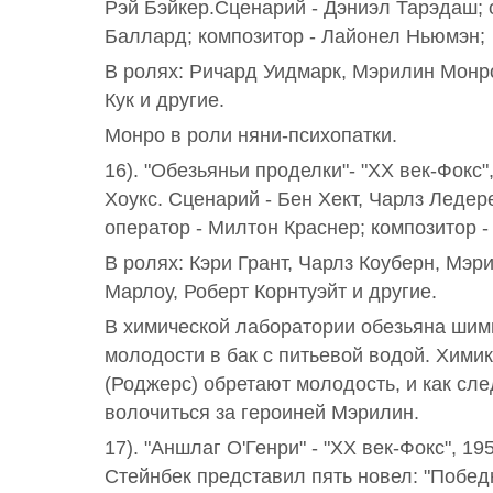
Рэй Бэйкер.Сценарий - Дэниэл Тарэдаш; 
Баллард; композитор - Лайонел Ньюмэн;
В ролях: Ричард Уидмарк, Мэрилин Монр
Кук и другие.
Монро в роли няни-психопатки.
16). "Обезьяньи проделки"- "ХХ век-Фокс"
Хоукс. Сценарий - Бен Хект, Чарлз Ледер
оператор - Милтон Краснер; композитор -
В ролях: Кэри Грант, Чарлз Коуберн, Мэ
Марлоу, Роберт Корнтуэйт и другие.
В химической лаборатории обезьяна шим
молодости в бак с питьевой водой. Химик 
(Роджерс) обретают молодость, и как сле
волочиться за героиней Мэрилин.
17). "Аншлаг О'Генри" - "ХХ век-Фокс", 1
Стейнбек представил пять новел: "Победн